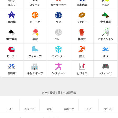
ゴルフ
Jリーグ
海外サッカー
日本代表
テニス
大相撲
Bリーグ
NBA
ラグビー
中央競馬
地方競馬
卓球
バレー
格闘技
バドミントン
モーター
フィギュア
ウィンター
陸上
水泳
自転車
学生スポーツ
Doスポーツ
ビジネス
eスポーツ
データ提供：日本中央競馬会
TOP
ニュース
天気
スポーツ
占い
すべて