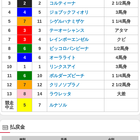
3
2
2
コルティーナ
2 1/2馬身
4
4
5
ジョブックフィオリ
3馬身
5
7
11
シゲルハナミザケ
1 1/4馬身
6
3
3
テーオーシャンス
アタマ
7
3
4
レインボーエンゼル
クビ
8
6
9
ピッコロバンビーナ
1/2馬身
9
4
6
オーラライト
4馬身
10
1
1
リンクスアイ
3馬身
11
6
10
ボルダーズビーチ
1 1/4馬身
12
7
12
クリノソプラノ
2 1/2馬身
13
8
14
ラウレッタ
大差
競走
5
7
ルナソル
中止
払戻金
種類
馬番
金額