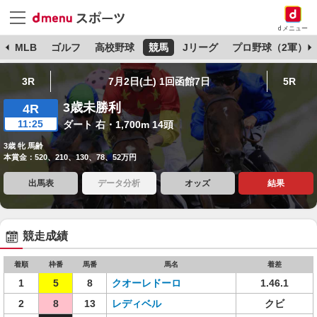
dメニュー
球
MLB
ゴルフ
高校野球
競馬
Jリーグ
プロ野球（2軍）
3R
7月2日(土) 1回函館7日
5R
3歳未勝利
4R
11:25
ダート 右・1,700m 14頭
3歳 牝 馬齢
本賞金：520、210、130、78、52万円
出馬表
データ分析
オッズ
結果
競走成績
着順
枠番
馬番
馬名
着差
1
5
8
クオーレドーロ
1.46.1
2
8
13
レディベル
クビ