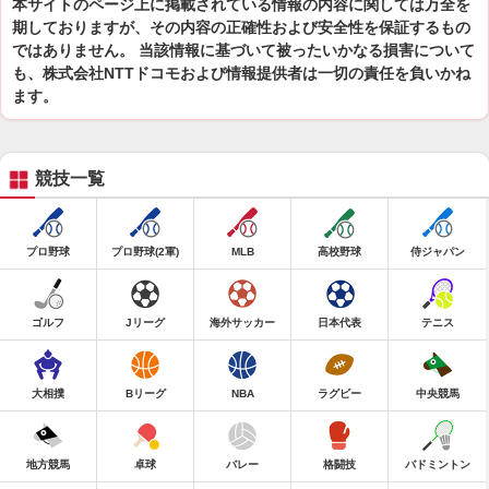
本サイトのページ上に掲載されている情報の内容に関しては万全を
期しておりますが、その内容の正確性および安全性を保証するもの
ではありません。 当該情報に基づいて被ったいかなる損害について
も、株式会社NTTドコモおよび情報提供者は一切の責任を負いかね
ます。
競技一覧
プロ野球
プロ野球(2軍)
MLB
高校野球
侍ジャパン
ゴルフ
Jリーグ
海外サッカー
日本代表
テニス
大相撲
Bリーグ
NBA
ラグビー
中央競馬
地方競馬
卓球
バレー
格闘技
バドミントン