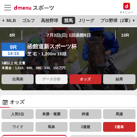
dメニュー
球
MLB
ゴルフ
高校野球
競馬
Jリーグ
プロ野球（2軍）
8R
7月3日(日) 1回函館8日
10R
函館道新スポーツ杯
9R
14:15
芝 右・1,200m 16頭
3歳以上 牝 定量
本賞金：1,510、600、380、230、151万円
出馬表
データ分析
オッズ
結果
オッズ
人気5位
単勝・複勝
枠連
馬連
ワイド
馬単
3連複
3連単