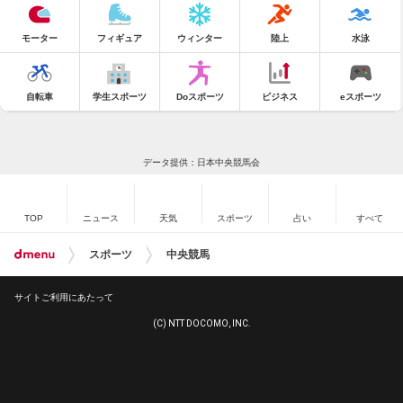
モーター
フィギュア
ウィンター
陸上
水泳
自転車
学生スポーツ
Doスポーツ
ビジネス
eスポーツ
データ提供：日本中央競馬会
TOP
ニュース
天気
スポーツ
占い
すべて
スポーツ
中央競馬
サイトご利用にあたって
(C) NTT DOCOMO, INC.