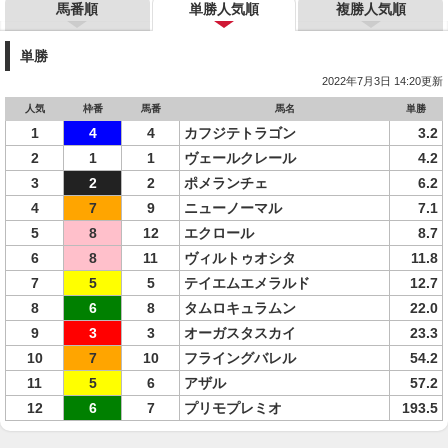
馬番順
単勝人気順
複勝人気順
単勝
2022年7月3日 14:20更新
人気
枠番
馬番
馬名
単勝
1
4
4
カフジテトラゴン
3.2
2
1
1
ヴェールクレール
4.2
3
2
2
ポメランチェ
6.2
4
7
9
ニューノーマル
7.1
5
8
12
エクロール
8.7
6
8
11
ヴィルトゥオシタ
11.8
7
5
5
テイエムエメラルド
12.7
8
6
8
タムロキュラムン
22.0
9
3
3
オーガスタスカイ
23.3
10
7
10
フライングバレル
54.2
11
5
6
アザル
57.2
12
6
7
プリモプレミオ
193.5