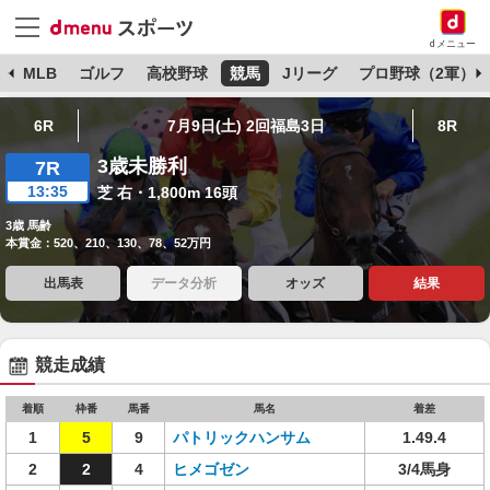
dメニュー
球
MLB
ゴルフ
高校野球
競馬
Jリーグ
プロ野球（2軍）
6R
7月9日(土) 2回福島3日
8R
3歳未勝利
7R
13:35
芝 右・1,800m 16頭
3歳 馬齢
本賞金：520、210、130、78、52万円
出馬表
データ分析
オッズ
結果
競走成績
着順
枠番
馬番
馬名
着差
1
5
9
パトリックハンサム
1.49.4
2
2
4
ヒメゴゼン
3/4馬身