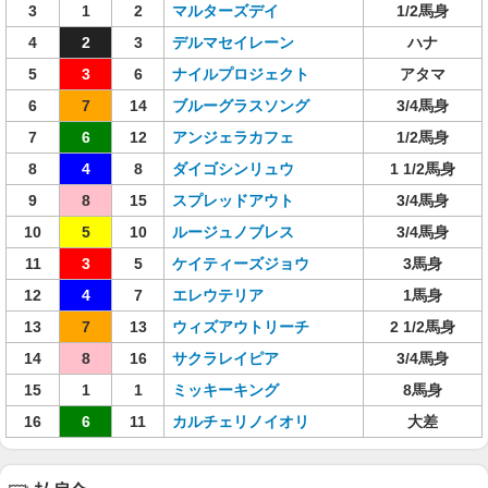
3
1
2
マルターズデイ
1/2馬身
4
2
3
デルマセイレーン
ハナ
5
3
6
ナイルプロジェクト
アタマ
6
7
14
ブルーグラスソング
3/4馬身
7
6
12
アンジェラカフェ
1/2馬身
8
4
8
ダイゴシンリュウ
1 1/2馬身
9
8
15
スプレッドアウト
3/4馬身
10
5
10
ルージュノブレス
3/4馬身
11
3
5
ケイティーズジョウ
3馬身
12
4
7
エレウテリア
1馬身
13
7
13
ウィズアウトリーチ
2 1/2馬身
14
8
16
サクラレイピア
3/4馬身
15
1
1
ミッキーキング
8馬身
16
6
11
カルチェリノイオリ
大差