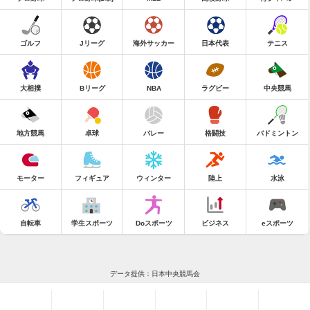
ゴルフ
Jリーグ
海外サッカー
日本代表
テニス
大相撲
Bリーグ
NBA
ラグビー
中央競馬
地方競馬
卓球
バレー
格闘技
バドミントン
モーター
フィギュア
ウィンター
陸上
水泳
自転車
学生スポーツ
Doスポーツ
ビジネス
eスポーツ
データ提供：日本中央競馬会