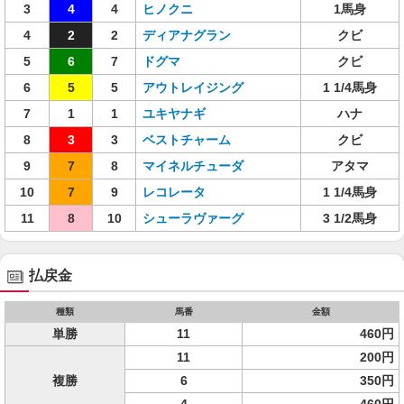
3
4
4
ヒノクニ
1馬身
4
2
2
ディアナグラン
クビ
5
6
7
ドグマ
クビ
6
5
5
アウトレイジング
1 1/4馬身
7
1
1
ユキヤナギ
ハナ
8
3
3
ベストチャーム
クビ
9
7
8
マイネルチューダ
アタマ
10
7
9
レコレータ
1 1/4馬身
11
8
10
シューラヴァーグ
3 1/2馬身
払戻金
種類
馬番
金額
単勝
11
460円
11
200円
複勝
6
350円