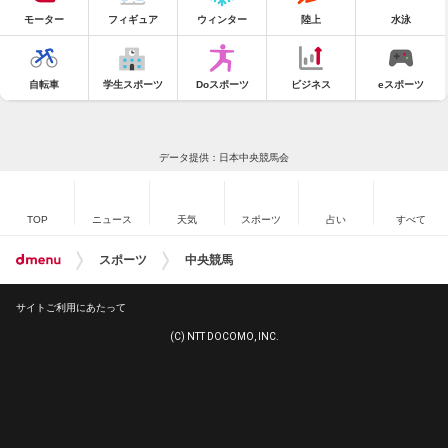
モーター
フィギュア
ウィンター
陸上
水泳
自転車
学生スポーツ
Doスポーツ
ビジネス
eスポーツ
データ提供：日本中央競馬会
TOP
ニュース
天気
スポーツ
占い
すべて
スポーツ
中央競馬
サイトご利用にあたって
(C) NTT DOCOMO, INC.