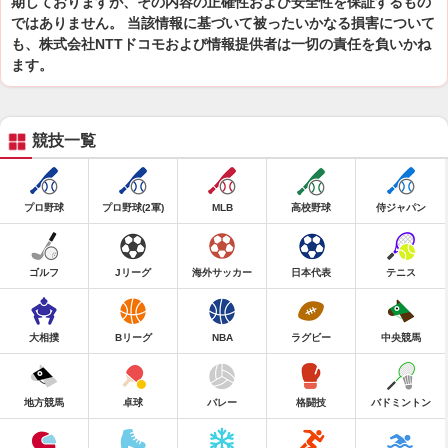
期しておりますが、その内容の正確性および安全性を保証するもの
ではありません。 当該情報に基づいて被ったいかなる損害について
も、株式会社NTTドコモおよび情報提供者は一切の責任を負いかね
ます。
競技一覧
プロ野球
プロ野球(2軍)
MLB
高校野球
侍ジャパン
ゴルフ
Jリーグ
海外サッカー
日本代表
テニス
大相撲
Bリーグ
NBA
ラグビー
中央競馬
地方競馬
卓球
バレー
格闘技
バドミントン