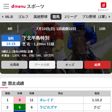
dメニュー
球
MLB
ゴルフ
高校野球
競馬
Jリーグ
プロ野球（2軍）
8R
7月10日(日) 1回函館10日
10R
下北半島特別
9R
14:15
芝 右・1,200m 11頭
3歳以上 (混合)(特指) 定量
本賞金：1,070、430、270、160、107万円
出馬表
データ分析
オッズ
結果
競走成績
着順
枠番
馬番
馬名
着差
1
8
11
ネレイド
1.10.2
2
6
6
ラピカズマ
クビ