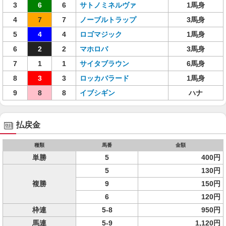
3
6
6
サトノミネルヴァ
1馬身
4
7
7
ノーブルトラップ
3馬身
5
4
4
ロゴマジック
1馬身
6
2
2
マホロバ
3馬身
7
1
1
サイタブラウン
6馬身
8
3
3
ロッカバラード
1馬身
9
8
8
イブシギン
ハナ
払戻金
種類
馬番
金額
単勝
5
400円
5
130円
複勝
9
150円
6
120円
枠連
5-8
950円
馬連
5-9
1,120円