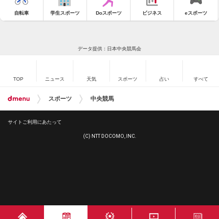
自転車
学生スポーツ
Doスポーツ
ビジネス
eスポーツ
データ提供：日本中央競馬会
TOP
ニュース
天気
スポーツ
占い
すべて
スポーツ
中央競馬
サイトご利用にあたって
(C) NTT DOCOMO, INC.