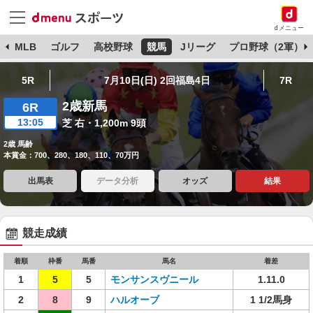
dメニュー
球
MLB
ゴルフ
高校野球
競馬
Jリーグ
プロ野球（2軍）
5R
7月10日(日) 2回福島4日
7R
2歳新馬
6R
13:05
芝 右・1,200m 9頭
2歳 馬齢
本賞金：700、280、180、110、70万円
出馬表
データ分析
オッズ
結果
競走成績
着順
枠番
馬番
馬名
着差
1
5
5
モンサンスヴニール
1.11.0
2
8
9
ハルオーブ
1 1/2馬身