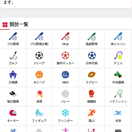
ます。
競技一覧
プロ野球
プロ野球(2軍)
MLB
高校野球
侍ジャパン
ゴルフ
Jリーグ
海外サッカー
日本代表
テニス
大相撲
Bリーグ
NBA
ラグビー
中央競馬
地方競馬
卓球
バレー
格闘技
バドミントン
モーター
フィギュア
ウィンター
陸上
水泳