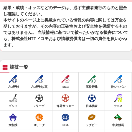
結果・成績・オッズなどのデータは、必ず主催者発行のものと照合
し確認してください。
本サイトのページ上に掲載されている情報の内容に関しては万全を
期しておりますが、その内容の正確性および安全性を保証するもの
ではありません。 当該情報に基づいて被ったいかなる損害について
も、株式会社NTTドコモおよび情報提供者は一切の責任を負いかね
ます。
競技一覧
プロ野球
プロ野球(2軍)
MLB
高校野球
侍ジャパン
ゴルフ
Jリーグ
海外サッカー
日本代表
テニス
大相撲
Bリーグ
NBA
ラグビー
中央競馬