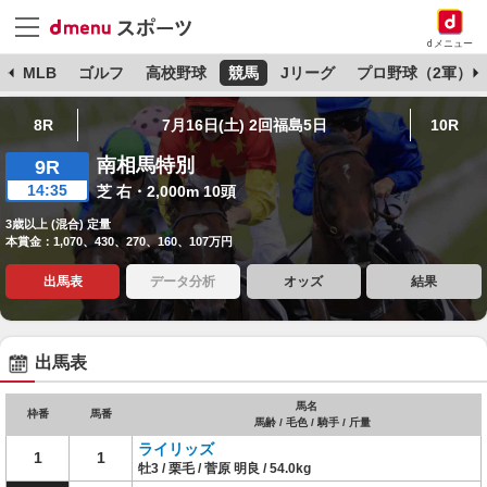
dメニュー
球
MLB
ゴルフ
高校野球
競馬
Jリーグ
プロ野球（2軍）
8R
7月16日(土) 2回福島5日
10R
南相馬特別
9R
14:35
芝 右・2,000m 10頭
3歳以上 (混合) 定量
本賞金：1,070、430、270、160、107万円
出馬表
データ分析
オッズ
結果
出馬表
馬名
枠番
馬番
馬齢 / 毛色 / 騎手 / 斤量
ライリッズ
1
1
牡3 / 栗毛 / 菅原 明良 / 54.0kg