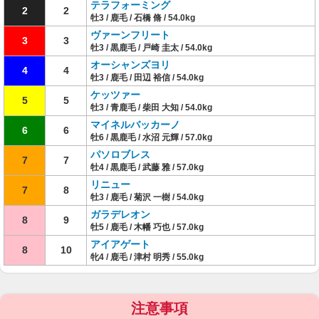
テラフォーミング
2
2
牡3 / 鹿毛 / 石橋 脩 / 54.0kg
ヴァーンフリート
3
3
牡3 / 黒鹿毛 / 戸崎 圭太 / 54.0kg
オーシャンズヨリ
4
4
牡3 / 鹿毛 / 田辺 裕信 / 54.0kg
ケッツァー
5
5
牡3 / 青鹿毛 / 柴田 大知 / 54.0kg
マイネルバッカーノ
6
6
牡6 / 黒鹿毛 / 水沼 元輝 / 57.0kg
パソロブレス
7
7
牡4 / 黒鹿毛 / 武藤 雅 / 57.0kg
リニュー
7
8
牡3 / 鹿毛 / 菊沢 一樹 / 54.0kg
ガラデレオン
8
9
牡5 / 鹿毛 / 木幡 巧也 / 57.0kg
アイアゲート
8
10
牝4 / 鹿毛 / 津村 明秀 / 55.0kg
注意事項