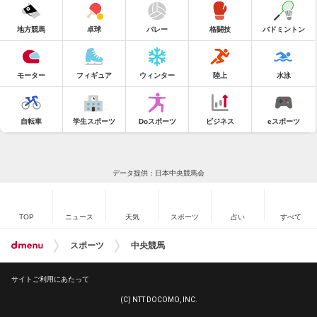
地方競馬
卓球
バレー
格闘技
バドミントン
モーター
フィギュア
ウィンター
陸上
水泳
自転車
学生スポーツ
Doスポーツ
ビジネス
eスポーツ
データ提供：日本中央競馬会
TOP
ニュース
天気
スポーツ
占い
すべて
スポーツ
中央競馬
サイトご利用にあたって
(C) NTT DOCOMO, INC.