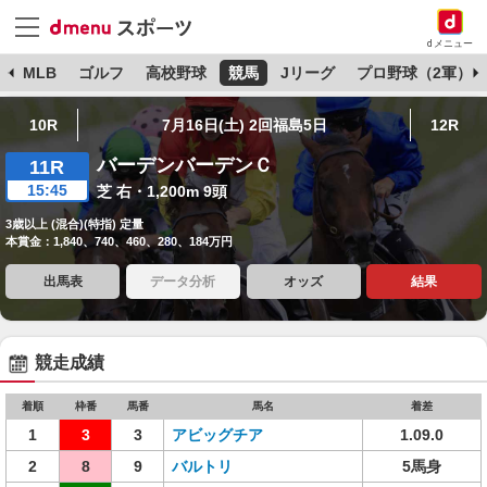
dメニュー
球
MLB
ゴルフ
高校野球
競馬
Jリーグ
プロ野球（2軍）
10R
7月16日(土) 2回福島5日
12R
バーデンバーデンＣ
11R
15:45
芝 右・1,200m 9頭
3歳以上 (混合)(特指) 定量
本賞金：1,840、740、460、280、184万円
出馬表
データ分析
オッズ
結果
競走成績
着順
枠番
馬番
馬名
着差
1
3
3
アビッグチア
1.09.0
2
8
9
バルトリ
5馬身