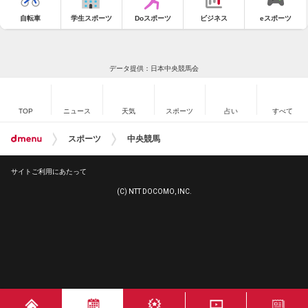
自転車
学生スポーツ
Doスポーツ
ビジネス
eスポーツ
データ提供：日本中央競馬会
TOP
ニュース
天気
スポーツ
占い
すべて
スポーツ
中央競馬
サイトご利用にあたって
(C) NTT DOCOMO, INC.