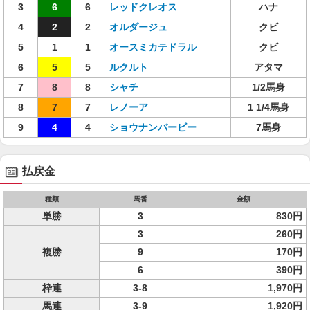
3
6
6
レッドクレオス
ハナ
4
2
2
オルダージュ
クビ
5
1
1
オースミカテドラル
クビ
6
5
5
ルクルト
アタマ
7
8
8
シャチ
1/2馬身
8
7
7
レノーア
1 1/4馬身
9
4
4
ショウナンバービー
7馬身
払戻金
種類
馬番
金額
単勝
3
830円
3
260円
複勝
9
170円
6
390円
枠連
3-8
1,970円
馬連
3-9
1,920円