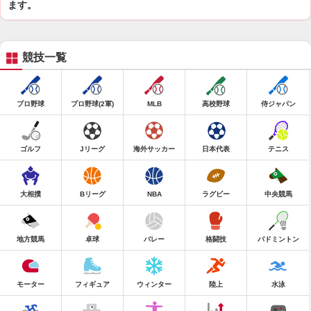
ます。
競技一覧
プロ野球
プロ野球(2軍)
MLB
高校野球
侍ジャパン
ゴルフ
Jリーグ
海外サッカー
日本代表
テニス
大相撲
Bリーグ
NBA
ラグビー
中央競馬
地方競馬
卓球
バレー
格闘技
バドミントン
モーター
フィギュア
ウィンター
陸上
水泳