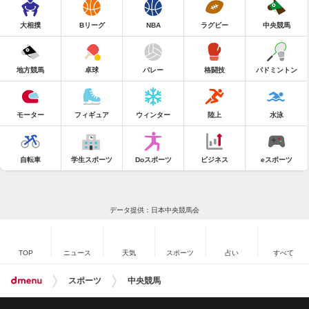
大相撲
Bリーグ
NBA
ラグビー
中央競馬
地方競馬
卓球
バレー
格闘技
バドミントン
モーター
フィギュア
ウィンター
陸上
水泳
自転車
学生スポーツ
Doスポーツ
ビジネス
eスポーツ
データ提供：日本中央競馬会
TOP
ニュース
天気
スポーツ
占い
すべて
スポーツ
中央競馬