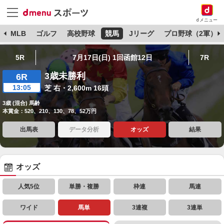
dメニュー
球
MLB
ゴルフ
高校野球
競馬
Jリーグ
プロ野球（2軍）
5R
7月17日(日) 1回函館12日
7R
3歳未勝利
6R
13:05
芝 右・2,600m 16頭
3歳 (混合) 馬齢
本賞金：520、210、130、78、52万円
出馬表
データ分析
オッズ
結果
オッズ
人気5位
単勝・複勝
枠連
馬連
ワイド
馬単
3連複
3連単