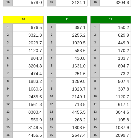
578.0
2124.1
3204.8
16
16
16
10
11
12
676.5
397.1
150.2
1
1
1
3321.3
2255.2
629.9
2
2
2
2029.7
1020.5
449.9
3
3
3
1120.7
583.6
170.2
4
4
4
904.3
430.8
133.7
5
5
5
3204.8
1631.0
804.7
6
6
6
474.4
251.6
73.2
7
7
7
1883.2
1259.8
507.4
8
8
8
1660.6
1323.7
387.8
9
9
9
2435.6
2149.1
1120.7
11
10
10
1561.3
713.5
617.1
12
12
11
8303.4
4455.5
3044.6
13
13
13
556.9
268.2
105.8
14
14
14
3149.5
1808.6
1037.9
15
15
15
4455.5
2647.4
2099.7
16
16
16