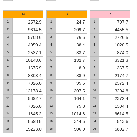
13
14
15
2572.9
24.7
797.7
1
1
1
9614.5
209.7
4455.5
2
2
2
5708.6
76.6
2726.5
3
3
3
4059.4
38.4
1020.5
4
4
4
2537.1
33.7
874.0
5
5
5
10148.6
132.7
3321.3
6
6
6
1675.9
8.9
367.5
7
7
7
8303.4
88.9
2174.7
8
8
8
7026.0
95.5
2372.4
9
9
9
12178.4
307.5
3204.8
10
10
10
5892.7
164.1
2372.4
11
11
11
7026.0
75.8
1394.4
12
12
12
1845.2
1014.8
9614.5
14
13
13
8698.8
344.6
543.6
15
15
14
15223.0
506.0
5892.7
16
16
16