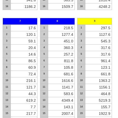
941.6
565.5
2810.4
1186.2
1509.7
4248.2
16
16
16
7
8
9
17.6
218.5
297.5
1
1
1
120.1
1277.4
1127.6
2
2
2
59.1
451.0
545.3
3
3
3
20.4
360.3
317.6
4
4
4
14.6
257.2
317.6
5
5
5
86.5
811.8
961.4
6
6
6
60.9
105.8
123.1
8
7
7
72.4
681.6
661.8
9
9
8
216.1
1616.6
1363.2
10
10
10
121.7
1141.7
1156.1
11
11
11
44.3
583.6
464.8
12
12
12
619.2
4349.4
5219.3
13
13
13
7.7
143.1
155.7
14
14
14
217.7
2007.4
1922.9
15
15
15