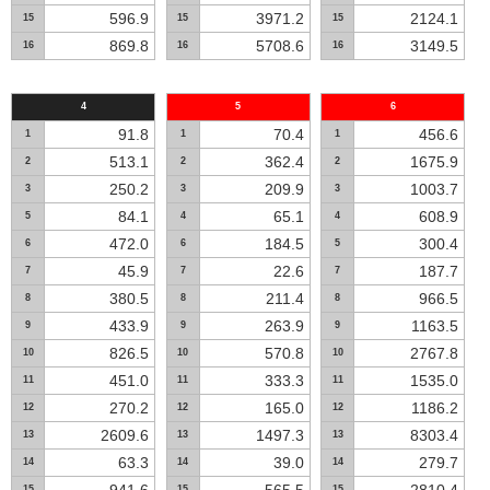
596.9
3971.2
2124.1
15
15
15
869.8
5708.6
3149.5
16
16
16
4
5
6
91.8
70.4
456.6
1
1
1
513.1
362.4
1675.9
2
2
2
250.2
209.9
1003.7
3
3
3
84.1
65.1
608.9
5
4
4
472.0
184.5
300.4
6
6
5
45.9
22.6
187.7
7
7
7
380.5
211.4
966.5
8
8
8
433.9
263.9
1163.5
9
9
9
826.5
570.8
2767.8
10
10
10
451.0
333.3
1535.0
11
11
11
270.2
165.0
1186.2
12
12
12
2609.6
1497.3
8303.4
13
13
13
63.3
39.0
279.7
14
14
14
15
15
15