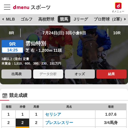
dメニュー
球
MLB
ゴルフ
高校野球
競馬
Jリーグ
プロ野球（2軍）
8R
7月24日(日) 3回小倉8日
10R
雲仙特別
9R
14:25
芝 右・1,200m 11頭
3歳以上 (混合) 定量
本賞金：1,510、600、380、230、151万円
出馬表
データ分析
オッズ
結果
競走成績
着順
枠番
馬番
馬名
着差
1
1
1
セリシア
1.07.6
2
2
2
ブレスレスリー
3/4馬身