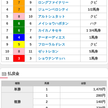
3
7
9
ロングファイナリー
クビ
4
7
8
ジューンベロシティ
1/2馬身
5
8
10
アルトシュタット
クビ
6
6
6
メイショウハボタン
ハナ
7
6
7
カイカノキセキ
1 3/4馬身
8
4
4
テーオーディエス
1馬身
9
5
5
フローラルドレス
クビ
10
8
11
ゼットレヨン
5馬身
11
3
3
ショウナンマッハ
1馬身
払戻金
種類
馬番
金額
単勝
1
1,470円
1
280円
複勝
2
140円