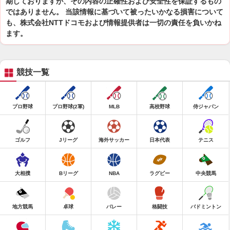
期しておりますが、その内容の正確性および安全性を保証するもの
ではありません。 当該情報に基づいて被ったいかなる損害について
も、株式会社NTTドコモおよび情報提供者は一切の責任を負いかね
ます。
競技一覧
プロ野球
プロ野球(2軍)
MLB
高校野球
侍ジャパン
ゴルフ
Jリーグ
海外サッカー
日本代表
テニス
大相撲
Bリーグ
NBA
ラグビー
中央競馬
地方競馬
卓球
バレー
格闘技
バドミントン