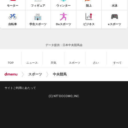
モーター
フィギュア
ウィンター
陸上
水泳
自転車
学生スポーツ
Doスポーツ
ビジネス
eスポーツ
データ提供：日本中央競馬会
TOP
ニュース
天気
スポーツ
占い
すべて
スポーツ
中央競馬
サイトご利用にあたって
(C) NTT DOCOMO, INC.