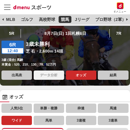
dメニュー
球
MLB
ゴルフ
高校野球
競馬
Jリーグ
プロ野球（2軍）
5R
8月7日(日) 1回札幌6日
7R
3歳未勝利
6R
12:40
芝 右・2,600m 14頭
3歳 (混合) 馬齢
本賞金：520、210、130、78、52万円
出馬表
データ分析
オッズ
結果
オッズ
人気5位
単勝・複勝
枠連
馬連
ワイド
馬単
3連複
3連単