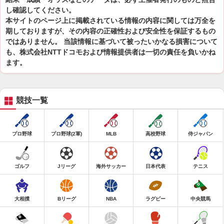
し確認してください。
本サイトのページ上に掲載されている情報の内容に関しては万全を
期しておりますが、その内容の正確性および安全性を保証するもの
ではありません。 当該情報に基づいて被ったいかなる損害について
も、株式会社NTTドコモおよび情報提供者は一切の責任を負いかね
ます。
競技一覧
プロ野球
プロ野球(2軍)
MLB
高校野球
侍ジャパン
ゴルフ
Jリーグ
海外サッカー
日本代表
テニス
大相撲
Bリーグ
NBA
ラグビー
中央競馬