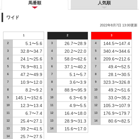
馬番順
人気順
ワイド
2022年8月7日 13:00更新
1
2
3
5.1〜5.6
26.7〜28.9
144.5〜147.4
2
3
4
32.8〜34.7
20.2〜22.0
340.4〜344.6
3
4
5
24.1〜25.6
58.0〜62.6
209.6〜212.6
4
5
6
76.9〜81.1
37.1〜40.2
49.4〜52.5
5
6
7
47.2〜49.9
5.1〜5.7
28.1〜30.5
6
7
8
10.9〜12.0
3.6〜3.9
323.3〜326.8
7
8
9
8.2〜9.2
88.9〜95.9
49.2〜51.6
8
9
10
145.1〜152.6
6.3〜6.9
33.0〜35.2
9
10
11
12.3〜13.4
4.9〜5.5
105.3〜107.9
10
11
12
6.7〜7.4
16.4〜18.0
176.9〜179.7
11
12
13
25.4〜27.1
28.9〜31.3
80.6〜82.5
12
13
14
39.2〜41.5
15.6〜17.0
13
14
25.7〜27.5
14