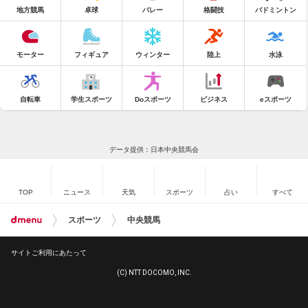
地方競馬
卓球
バレー
格闘技
バドミントン
モーター
フィギュア
ウィンター
陸上
水泳
自転車
学生スポーツ
Doスポーツ
ビジネス
eスポーツ
データ提供：日本中央競馬会
TOP
ニュース
天気
スポーツ
占い
すべて
スポーツ
中央競馬
サイトご利用にあたって
(C) NTT DOCOMO, INC.