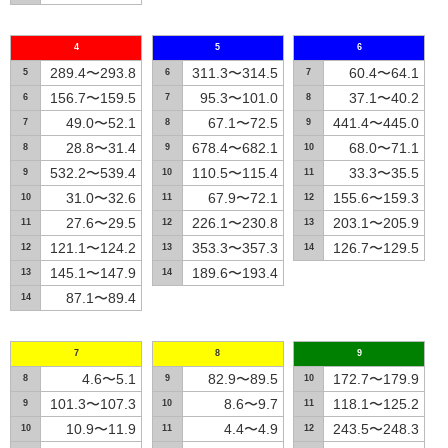
4
5
6
289.4〜293.8
311.3〜314.5
60.4〜64.1
5
6
7
156.7〜159.5
95.3〜101.0
37.1〜40.2
6
7
8
49.0〜52.1
67.1〜72.5
441.4〜445.0
7
8
9
28.8〜31.4
678.4〜682.1
68.0〜71.1
8
9
10
532.2〜539.4
110.5〜115.4
33.3〜35.5
9
10
11
31.0〜32.6
67.9〜72.1
155.6〜159.3
10
11
12
27.6〜29.5
226.1〜230.8
203.1〜205.9
11
12
13
121.1〜124.2
353.3〜357.3
126.7〜129.5
12
13
14
145.1〜147.9
189.6〜193.4
13
14
87.1〜89.4
14
7
8
9
4.6〜5.1
82.9〜89.5
172.7〜179.9
8
9
10
101.3〜107.3
8.6〜9.7
118.1〜125.2
9
10
11
10.9〜11.9
4.4〜4.9
243.5〜248.3
10
11
12