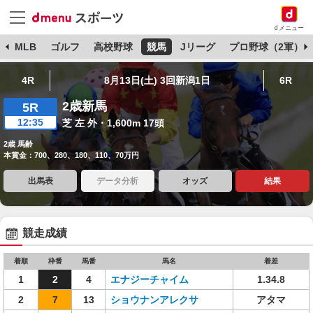
dメニュー
球
MLB
ゴルフ
高校野球
競馬
Jリーグ
プロ野球（2軍）
4R
8月13日(土) 3回新潟1日
6R
2歳新馬
5R
12:35
芝 左 外・1,600m 17頭
2歳 馬齢
本賞金：700、280、180、110、70万円
出馬表
データ分析
オッズ
結果
競走成績
着順
枠番
馬番
馬名
着差
1
2
4
エナジーチャイム
1.34.8
2
7
13
ショウナンアレクサ
アタマ