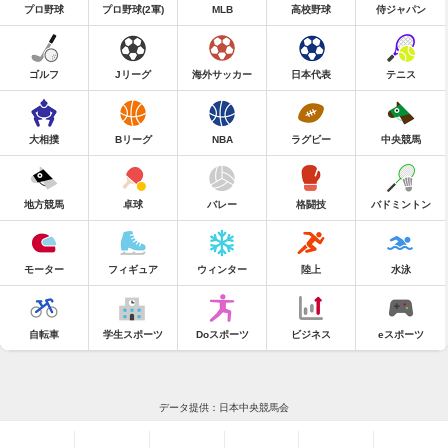
プロ野球
プロ野球(2軍)
MLB
高校野球
侍ジャパン
ゴルフ
Jリーグ
海外サッカー
日本代表
テニス
大相撲
Bリーグ
NBA
ラグビー
中央競馬
地方競馬
卓球
バレー
格闘技
バドミントン
モーター
フィギュア
ウィンター
陸上
水泳
自転車
学生スポーツ
Doスポーツ
ビジネス
eスポーツ
データ提供：日本中央競馬会