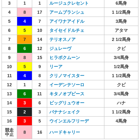
3
1
1
ルージュクレセント
6馬身
4
8
17
アームブランシュ
1 1/2馬身
5
4
7
アイワナアイドル
3馬身
6
5
10
タイセイドルチェ
アタマ
7
7
14
テリオスノア
2 1/2馬身
8
6
12
ジュレーヴ
クビ
9
8
15
ヒラボクムーン
3/4馬身
10
5
9
リーア
1/2馬身
11
4
8
クリノマイスター
1 1/2馬身
12
1
2
イーデンテソーロ
クビ
13
6
11
キタノオブピース
3/4馬身
14
3
6
ビッグリュウオー
ハナ
15
2
3
バナナシェイク
1 1/2馬身
16
3
5
ウインエルフリーデ
4馬身
競走
8
16
ハードキャリー
中止