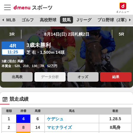
dメニュー
球
MLB
ゴルフ
高校野球
競馬
Jリーグ
プロ野球（2軍）
3R
8月14日(日) 2回札幌2日
5R
3歳未勝利
4R
11:25
芝 右・1,500m 14頭
3歳 (混合) 馬齢
本賞金：520、210、130、78、52万円
出馬表
データ分析
オッズ
結果
競走成績
着順
枠番
馬番
馬名
着差
1
4
6
ケデシュ
1.28.5
2
8
14
マヒナライズ
8馬身