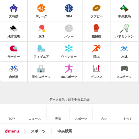
大相撲
Bリーグ
NBA
ラグビー
中央競馬
地方競馬
卓球
バレー
格闘技
バドミントン
モーター
フィギュア
ウィンター
陸上
水泳
自転車
学生スポーツ
Doスポーツ
ビジネス
eスポーツ
データ提供：日本中央競馬会
TOP
ニュース
天気
スポーツ
占い
すべて
スポーツ
中央競馬