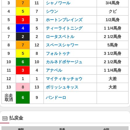
3
7
11
シャノワール
3/4馬身
4
5
7
シウン
クビ
5
3
3
ホートンプレインズ
1/2馬身
6
4
5
ティーライトニング
1 1/4馬身
7
2
2
ロータスペトル
2 1/2馬身
8
7
12
スペースシャワー
5馬身
9
5
8
フォルトゥナ
3 1/2馬身
10
6
10
カルネドボヤージュ
2 1/2馬身
11
3
4
アナベル
1 1/4馬身
12
1
1
マイティキッチョウ
大差
13
8
13
ポリッシュキッス
大差
出走
6
9
パンドーロ
取消
払戻金
種類
馬番
金額