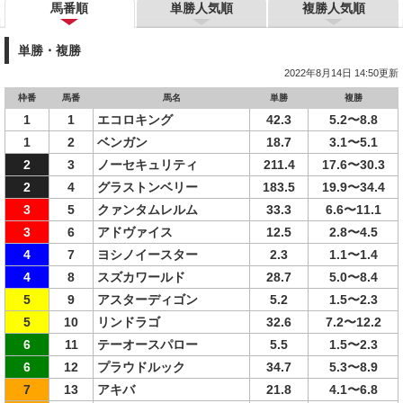
馬番順
単勝人気順
複勝人気順
単勝・複勝
2022年8月14日 14:50更新
枠番
馬番
馬名
単勝
複勝
1
1
エコロキング
42.3
5.2〜8.8
1
2
ベンガン
18.7
3.1〜5.1
2
3
ノーセキュリティ
211.4
17.6〜30.3
2
4
グラストンベリー
183.5
19.9〜34.4
3
5
クァンタムレルム
33.3
6.6〜11.1
3
6
アドヴァイス
12.5
2.8〜4.5
4
7
ヨシノイースター
2.3
1.1〜1.4
4
8
スズカワールド
28.7
5.0〜8.4
5
9
アスターディゴン
5.2
1.5〜2.3
5
10
リンドラゴ
32.6
7.2〜12.2
6
11
テーオースパロー
5.5
1.5〜2.3
6
12
プラウドルック
34.7
5.3〜8.9
7
13
アキバ
21.8
4.1〜6.8