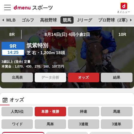
dメニュー
球
MLB
ゴルフ
高校野球
競馬
Jリーグ
プロ野球（2軍）
8R
8月14日(日) 4回小倉2日
10R
筑紫特別
9R
14:25
芝 右・1,200m 18頭
3歳以上 (混合) 定量
本賞金：1,070、430、270、160、107万円
出馬表
データ分析
オッズ
結果
オッズ
人気5位
単勝・複勝
枠連
馬連
ワイド
馬単
3連複
3連単