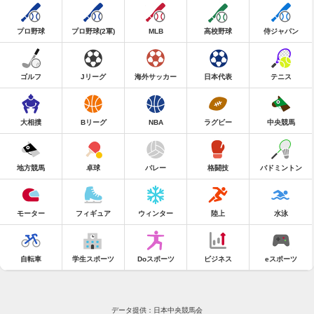
プロ野球
プロ野球(2軍)
MLB
高校野球
侍ジャパン
ゴルフ
Jリーグ
海外サッカー
日本代表
テニス
大相撲
Bリーグ
NBA
ラグビー
中央競馬
地方競馬
卓球
バレー
格闘技
バドミントン
モーター
フィギュア
ウィンター
陸上
水泳
自転車
学生スポーツ
Doスポーツ
ビジネス
eスポーツ
データ提供：日本中央競馬会