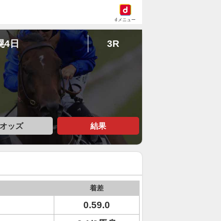
dメニュー
幌4日
3R
オッズ
結果
着差
0.59.0