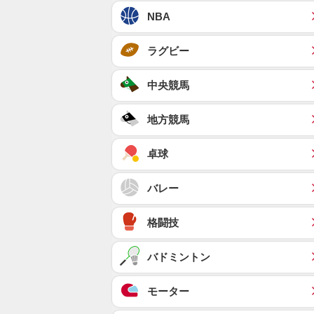
NBA
ラグビー
中央競馬
地方競馬
卓球
バレー
格闘技
バドミントン
モーター