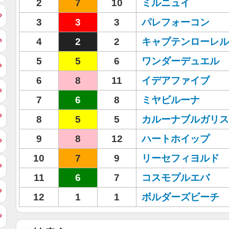
2
7
10
ミルニュイ
3
3
3
パレフォーコン
4
2
2
キャプテンローレル
5
5
6
ワンダーデュエル
6
8
11
イデアファイブ
7
6
8
ミヤビルーナ
8
5
5
カルーナブルガリス
9
8
12
ハートホイップ
10
7
9
リーセフィヨルド
11
6
7
コスモプルエバ
12
1
1
ボルダーズビーチ