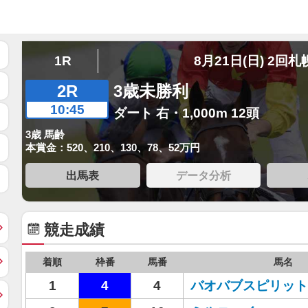
1R
8月21日(日) 2回札
2R
3歳未勝利
10:45
ダート 右・1,000m 12頭
3歳 馬齢
本賞金：520、210、130、78、52万円
出馬表
データ分析
競走成績
着順
枠番
馬番
馬名
1
4
4
バオバブスピリット