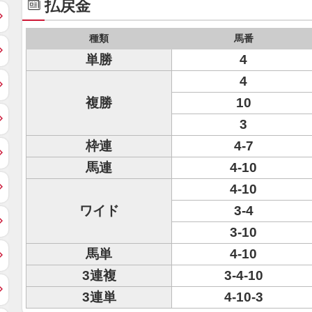
払戻金
種類
馬番
単勝
4
4
複勝
10
3
枠連
4-7
馬連
4-10
4-10
ワイド
3-4
3-10
馬単
4-10
3連複
3-4-10
3連単
4-10-3