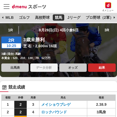
dメニュー
球
MLB
ゴルフ
高校野球
競馬
Jリーグ
プロ野球（2軍）
1R
8月28日(日) 4回小倉6日
3R
3歳未勝利
2R
10:25
芝 右・2,600m 16頭
3歳 (混合) 馬齢
本賞金：520、210、130、78、52万円
出馬表
データ分析
オッズ
結果
競走成績
着順
枠番
馬番
馬名
着差
1
2
3
メイショウブレゲ
2.38.9
2
2
4
ロックバウンド
3馬身