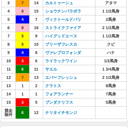
3
7
14
カルトゥーシュ
アタマ
4
8
15
ショウナンパラボラ
1 1/2馬身
5
4
7
ヴィクトールドパリ
2馬身
6
8
16
ストライクファイア
2 1/2馬身
7
5
9
ハイグッドエース
1 1/2馬身
8
5
10
ブリーザフレスカ
クビ
9
4
8
ヴァレプロフォンダ
ハナ
10
3
6
ライラックワイン
1/2馬身
11
6
11
サエル
1 3/4馬身
12
7
13
エバーフレッシュ
2 1/2馬身
13
1
2
クラトス
8馬身
14
1
1
フォアランナー
7馬身
15
3
5
ブンダクリフス
5馬身
競走
6
12
ナリタイチモンジ
除外