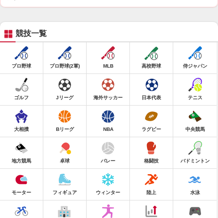
競技一覧
プロ野球
プロ野球(2軍)
MLB
高校野球
侍ジャパン
ゴルフ
Jリーグ
海外サッカー
日本代表
テニス
大相撲
Bリーグ
NBA
ラグビー
中央競馬
地方競馬
卓球
バレー
格闘技
バドミントン
モーター
フィギュア
ウィンター
陸上
水泳