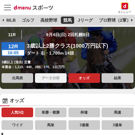
dメニュー
球
MLB
ゴルフ
高校野球
競馬
Jリーグ
プロ野球（2軍）
11R
9月4日(日) 2回札幌8日
3歳以上2勝クラス(1000万円以下)
12R
16:05
ダート 右・1,700m 14頭
3歳以上 (混合) 定量
本賞金：1,110、440、280、170、111万円
出馬表
データ分析
オッズ
結果
オッズ
人気5位
単勝・複勝
枠連
馬連
ワイド
馬単
3連複
3連単