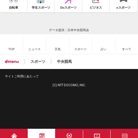
自転車
学生スポーツ
Doスポーツ
ビジネス
eスポーツ
データ提供：日本中央競馬会
TOP
ニュース
天気
スポーツ
占い
すべて
スポーツ
中央競馬
サイトご利用にあたって
(C) NTT DOCOMO, INC.