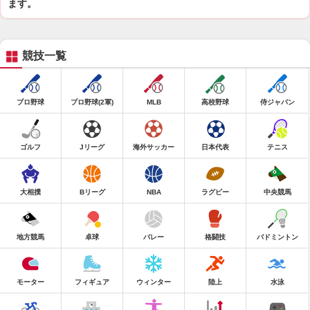
ます。
競技一覧
プロ野球
プロ野球(2軍)
MLB
高校野球
侍ジャパン
ゴルフ
Jリーグ
海外サッカー
日本代表
テニス
大相撲
Bリーグ
NBA
ラグビー
中央競馬
地方競馬
卓球
バレー
格闘技
バドミントン
モーター
フィギュア
ウィンター
陸上
水泳