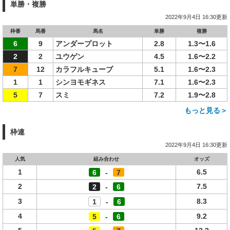
単勝・複勝
2022年9月4日 16:30更新
枠番
馬番
馬名
単勝
複勝
6
9
アンダープロット
2.8
1.3〜1.6
2
2
ユウゲン
4.5
1.6〜2.2
7
12
カラフルキューブ
5.1
1.6〜2.3
1
1
シンヨモギネス
7.1
1.6〜2.3
5
7
スミ
7.2
1.9〜2.8
もっと見る＞
枠連
2022年9月4日 16:30更新
人気
組み合わせ
オッズ
1
6.5
6
-
7
2
7.5
2
-
6
3
8.3
1
-
6
4
9.2
5
-
6