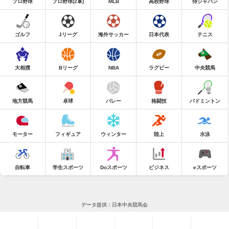
プロ野球
プロ野球(2軍)
MLB
高校野球
侍ジャパン
ゴルフ
Jリーグ
海外サッカー
日本代表
テニス
大相撲
Bリーグ
NBA
ラグビー
中央競馬
地方競馬
卓球
バレー
格闘技
バドミントン
モーター
フィギュア
ウィンター
陸上
水泳
自転車
学生スポーツ
Doスポーツ
ビジネス
eスポーツ
データ提供：日本中央競馬会