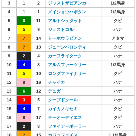
3
1
2
ジャストザビアンカ
1/2馬身
4
1
1
メイショウハボタン
1/2馬身
5
6
11
アルトシュタット
クビ
6
5
9
ジュストコル
ハナ
7
7
14
トーホウラビアン
アタマ
8
7
13
ジューンベロシティ
クビ
9
2
4
カーフライターク
ハナ
10
4
8
アルムファーツリー
1/2馬身
11
5
10
ロングファイナリー
クビ
12
8
16
チャイカ
ハナ
13
6
12
デュガ
ハナ
14
3
5
クープドクール
ハナ
15
4
7
カイカノキセキ
クビ
16
8
17
テーオーディエス
クビ
17
2
3
ファイアーボーラー
ハナ
18
7
15
カジュフェイス
1 1/2馬身