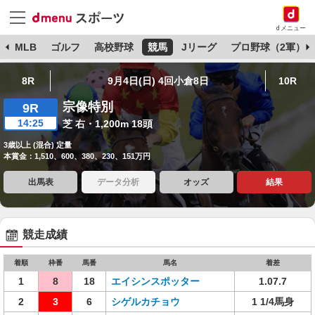
dメニュー
球
MLB
ゴルフ
高校野球
競馬
Jリーグ
プロ野球（2軍）
8R
9月4日(日) 4回小倉8日
10R
宗像特別
9R
14:25
芝 右・1,200m 18頭
3歳以上 (混合) 定量
本賞金：1,510、600、380、230、151万円
出馬表
データ分析
オッズ
結果
競走成績
着順
枠番
馬番
馬名
着差
1
8
18
エイシンスポッター
1.07.7
2
3
6
シゲルカチョウ
1 1/4馬身