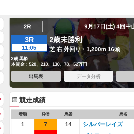
2R
9月17日(土) 4回中
3R
2歳未勝利
11:05
芝 右 外回り・1,200m 16頭
2歳 馬齢
本賞金：520、210、130、78、52万円
出馬表
データ分析
競走成績
着順
枠番
馬番
馬名
1
7
14
シルバーレイズ