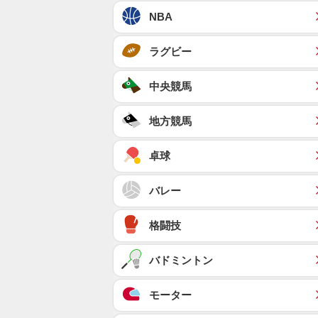
NBA
ラグビー
中央競馬
地方競馬
卓球
バレー
格闘技
バドミントン
モーター