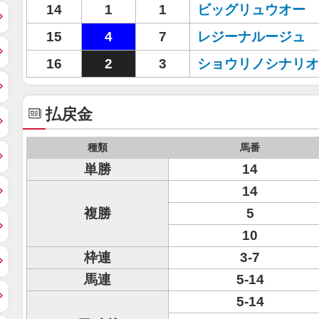
14
1
1
ビッグリュウオー
15
4
7
レジーナルージュ
16
2
3
ショウリノシナリオ
払戻金
種類
馬番
単勝
14
14
複勝
5
10
枠連
3-7
馬連
5-14
5-14