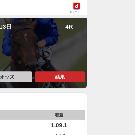
dメニュー
山3日
4R
オッズ
結果
着差
1.09.1