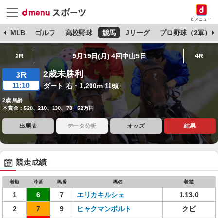
dメニュー
球
MLB
ゴルフ
高校野球
競馬
Jリーグ
プロ野球（2軍）
2R
9月19日(月) 4回中山5日
4R
2歳未勝利
3R
11:10
ダート 右・1,200m 11頭
2歳 馬齢
本賞金：520、210、130、78、52万円
出馬表
データ分析
オッズ
結果
競走成績
着順
枠番
馬番
馬名
着差
1
6
7
エリカキルシェ
1.13.0
2
7
9
ヒャクマンボルト
クビ