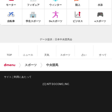
モーター
フィギュア
ウィンター
陸上
水泳
自転車
学生スポーツ
Doスポーツ
ビジネス
eスポーツ
データ提供：日本中央競馬会
TOP
ニュース
天気
スポーツ
占い
すべて
スポーツ
中央競馬
サイトご利用にあたって
(C) NTT DOCOMO, INC.