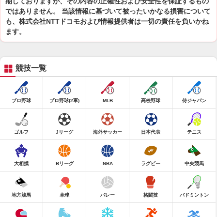
期しておりますが、その内容の正確性および安全性を保証するもの
ではありません。 当該情報に基づいて被ったいかなる損害について
も、株式会社NTTドコモおよび情報提供者は一切の責任を負いかね
ます。
競技一覧
プロ野球
プロ野球(2軍)
MLB
高校野球
侍ジャパン
ゴルフ
Jリーグ
海外サッカー
日本代表
テニス
大相撲
Bリーグ
NBA
ラグビー
中央競馬
地方競馬
卓球
バレー
格闘技
バドミントン