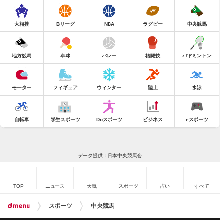
大相撲
Bリーグ
NBA
ラグビー
中央競馬
地方競馬
卓球
バレー
格闘技
バドミントン
モーター
フィギュア
ウィンター
陸上
水泳
自転車
学生スポーツ
Doスポーツ
ビジネス
eスポーツ
データ提供：日本中央競馬会
TOP
ニュース
天気
スポーツ
占い
すべて
スポーツ
中央競馬