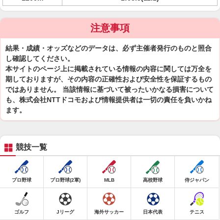
注意事項
結果・成績・オッズなどのデータは、必ず主催者発行のものと照合
し確認してください。
本サイトのページ上に掲載されている情報の内容に関しては万全を
期しておりますが、その内容の正確性および安全性を保証するもの
ではありません。 当該情報に基づいて被ったいかなる損害について
も、株式会社NTTドコモおよび情報提供者は一切の責任を負いかね
ます。
競技一覧
プロ野球
プロ野球(2軍)
MLB
高校野球
侍ジャパン
ゴルフ
Jリーグ
海外サッカー
日本代表
テニス