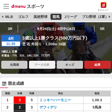
dメニュー
球
MLB
ゴルフ
高校野球
競馬
Jリーグ
プロ野球（2軍）
3R
9月24日(土) 4回中山6日
5R
3歳以上1勝クラス(500万円以下)
4R
11:35
芝 右 外回り・1,200m 16頭
3歳以上 定量
本賞金：770、310、190、120、77万円
出馬表
データ分析
オッズ
結果
競走成績
着順
枠番
馬番
馬名
着差
1
3
5
ミッキーハーモニー
1.08.3
2
2
3
デフィデリ
5馬身