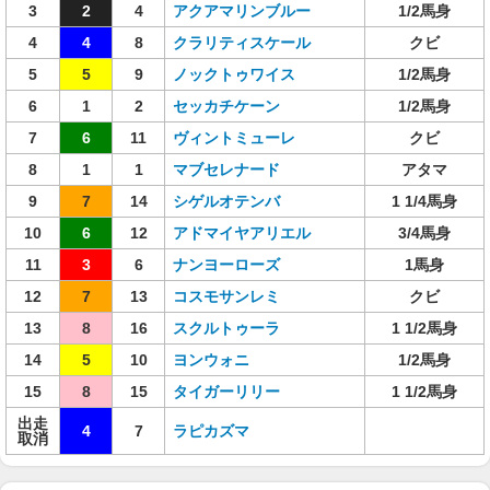
3
2
4
アクアマリンブルー
1/2馬身
4
4
8
クラリティスケール
クビ
5
5
9
ノックトゥワイス
1/2馬身
6
1
2
セッカチケーン
1/2馬身
7
6
11
ヴィントミューレ
クビ
8
1
1
マブセレナード
アタマ
9
7
14
シゲルオテンバ
1 1/4馬身
10
6
12
アドマイヤアリエル
3/4馬身
11
3
6
ナンヨーローズ
1馬身
12
7
13
コスモサンレミ
クビ
13
8
16
スクルトゥーラ
1 1/2馬身
14
5
10
ヨンウォニ
1/2馬身
15
8
15
タイガーリリー
1 1/2馬身
出走
4
7
ラピカズマ
取消