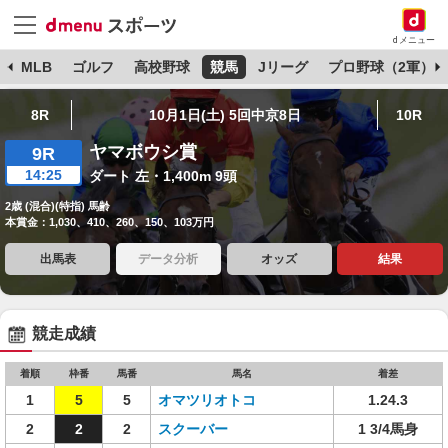
dメニュー
球
MLB
ゴルフ
高校野球
競馬
Jリーグ
プロ野球（2軍）
8R
10月1日(土) 5回中京8日
10R
ヤマボウシ賞
9R
14:25
ダート 左・1,400m 9頭
2歳 (混合)(特指) 馬齢
本賞金：1,030、410、260、150、103万円
出馬表
データ分析
オッズ
結果
競走成績
着順
枠番
馬番
馬名
着差
1
5
5
オマツリオトコ
1.24.3
2
2
2
スクーバー
1 3/4馬身