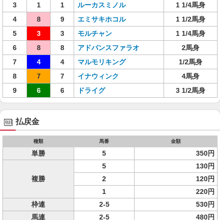
3
1
1
ルーカスミノル
1 1/4馬身
4
8
9
エミサキホコル
1 1/2馬身
5
3
3
モルチャン
1 1/4馬身
6
8
8
アドバンスファラオ
2馬身
7
4
4
マルモリキング
1/2馬身
8
7
7
イナウィンク
4馬身
9
6
6
ドライグ
3 1/2馬身
払戻金
種類
馬番
金額
単勝
5
350円
5
130円
複勝
2
120円
1
220円
枠連
2-5
530円
馬連
2-5
480円