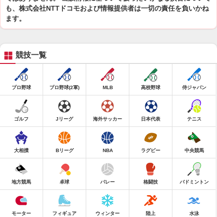
も、株式会社NTTドコモおよび情報提供者は一切の責任を負いかね
ます。
競技一覧
プロ野球
プロ野球(2軍)
MLB
高校野球
侍ジャパン
ゴルフ
Jリーグ
海外サッカー
日本代表
テニス
大相撲
Bリーグ
NBA
ラグビー
中央競馬
地方競馬
卓球
バレー
格闘技
バドミントン
モーター
フィギュア
ウィンター
陸上
水泳