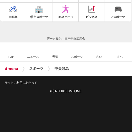
自転車
学生スポーツ
Doスポーツ
ビジネス
eスポーツ
データ提供：日本中央競馬会
TOP
ニュース
天気
スポーツ
占い
すべて
スポーツ
中央競馬
サイトご利用にあたって
(C) NTT DOCOMO, INC.