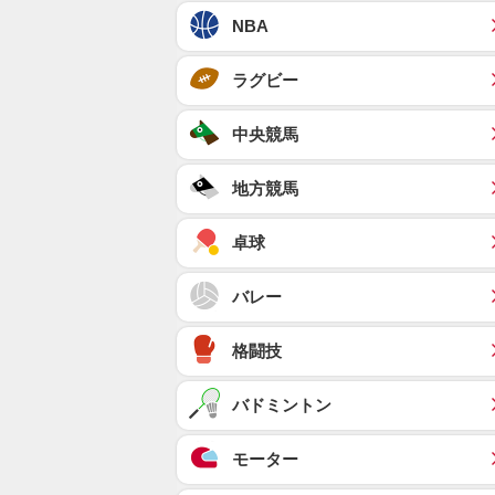
NBA
ラグビー
中央競馬
地方競馬
卓球
バレー
格闘技
バドミントン
モーター