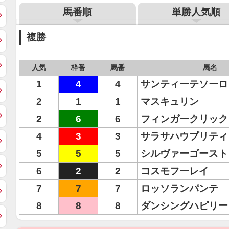
馬番順
単勝人気順
複勝
人気
枠番
馬番
馬名
1
4
4
サンティーテソーロ
2
1
1
マスキュリン
2
6
6
フィンガークリック
4
3
3
サラサハウプリティ
5
5
5
シルヴァーゴースト
6
2
2
コスモフーレイ
7
7
7
ロッソランパンテ
8
8
8
ダンシングハピリー