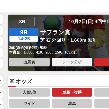
8R
10月2日(日) 4回中
9R
サフラン賞
14:25
芝 右 外回り・1,600m 8頭
2歳 (混合)牝(特指) 馬齢
本賞金：1,030、410、260、150、103万円
出馬表
データ分析
オッズ
人気5位
単勝・複勝
ワイド
馬単