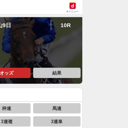
dメニュー
山9日
10R
オッズ
結果
枠連
馬連
3連複
3連単