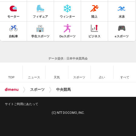
モーター
フィギュア
ウィンター
陸上
水泳
自転車
学生スポーツ
Doスポーツ
ビジネス
eスポーツ
データ提供：日本中央競馬会
TOP
ニュース
天気
スポーツ
占い
すべて
スポーツ
中央競馬
サイトご利用にあたって
(C) NTT DOCOMO, INC.