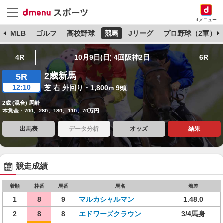
dメニュー
球
MLB
ゴルフ
高校野球
競馬
Jリーグ
プロ野球（2軍）
4R
10月9日(日) 4回阪神2日
6R
2歳新馬
5R
12:10
芝 右 外回り・1,800m 9頭
2歳 (混合) 馬齢
本賞金：700、280、180、110、70万円
出馬表
データ分析
オッズ
結果
競走成績
着順
枠番
馬番
馬名
着差
1
8
9
マルカシャルマン
1.48.0
2
8
8
エドワーズクラウン
3/4馬身