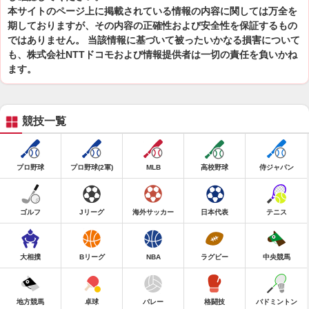
本サイトのページ上に掲載されている情報の内容に関しては万全を
期しておりますが、その内容の正確性および安全性を保証するもの
ではありません。 当該情報に基づいて被ったいかなる損害について
も、株式会社NTTドコモおよび情報提供者は一切の責任を負いかね
ます。
競技一覧
プロ野球
プロ野球(2軍)
MLB
高校野球
侍ジャパン
ゴルフ
Jリーグ
海外サッカー
日本代表
テニス
大相撲
Bリーグ
NBA
ラグビー
中央競馬
地方競馬
卓球
バレー
格闘技
バドミントン