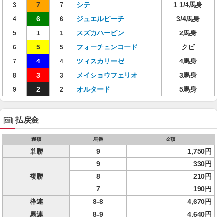
3
7
7
シテ
1 1/4馬身
4
6
6
ジュエルピーチ
3/4馬身
5
1
1
スズカハービン
2馬身
6
5
5
フォーチュンコード
クビ
7
4
4
ツィスカリーゼ
4馬身
8
3
3
メイショウフェリオ
3馬身
9
2
2
オルタード
5馬身
払戻金
種類
馬番
金額
単勝
9
1,750円
9
330円
複勝
8
210円
7
190円
枠連
8-8
4,670円
馬連
8-9
4,640円