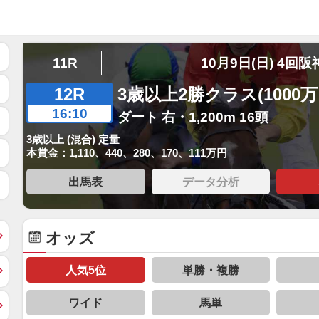
11R
10月9日(日) 4回阪
12R
3歳以上2勝クラス(1000
16:10
ダート 右・1,200m 16頭
3歳以上 (混合) 定量
本賞金：1,110、440、280、170、111万円
出馬表
データ分析
オッズ
人気5位
単勝・複勝
ワイド
馬単