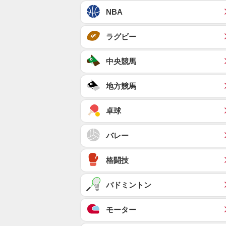
NBA
ラグビー
中央競馬
地方競馬
卓球
バレー
格闘技
バドミントン
モーター