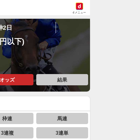
dメニュー
神2日
万円以下)
オッズ
結果
枠連
馬連
3連複
3連単