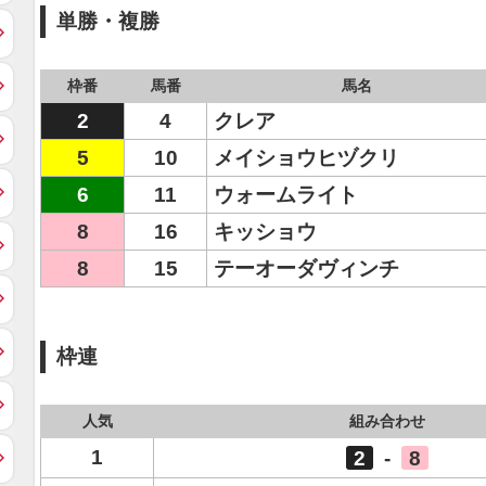
単勝・複勝
枠番
馬番
馬名
2
4
クレア
5
10
メイショウヒヅクリ
6
11
ウォームライト
8
16
キッショウ
8
15
テーオーダヴィンチ
枠連
人気
組み合わせ
1
2
-
8