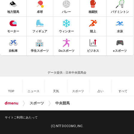
地方競馬
卓球
バレー
格闘技
バドミントン
モーター
フィギュア
ウィンター
陸上
水泳
自転車
学生スポーツ
Doスポーツ
ビジネス
eスポーツ
データ提供：日本中央競馬会
TOP
ニュース
天気
スポーツ
占い
すべて
スポーツ
中央競馬
サイトご利用にあたって
(C) NTT DOCOMO, INC.