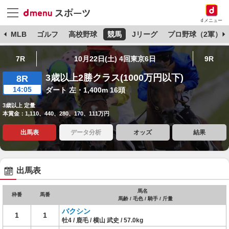
dメニュー
球
MLB
ゴルフ
高校野球
競馬
Jリーグ
プロ野球（2軍）
7R
10月22日(土) 4回東京6日
9R
3歳以上2勝クラス(1000万円以下)
8R
14:05
ダート 左・1,400m 16頭
3歳以上 定量
本賞金：1,110、440、280、170、111万円
出馬表
データ分析
オッズ
結果
出馬表
馬名
枠番
馬番
馬齢 / 毛色 / 騎手 / 斤量
バクシン
1
1
牡4 / 鹿毛 / 横山 武史 / 57.0kg