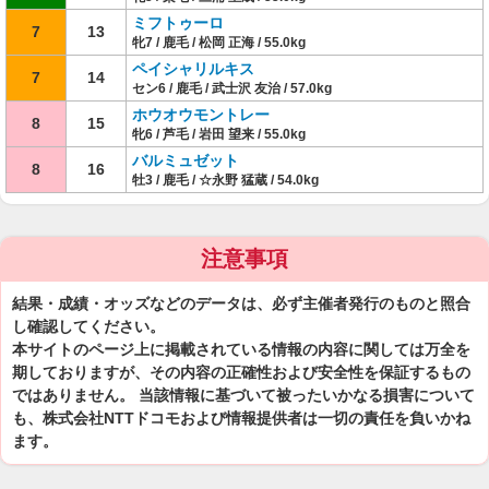
ミフトゥーロ
7
13
牝7 / 鹿毛 / 松岡 正海 / 55.0kg
ペイシャリルキス
7
14
セン6 / 鹿毛 / 武士沢 友治 / 57.0kg
ホウオウモントレー
8
15
牝6 / 芦毛 / 岩田 望来 / 55.0kg
バルミュゼット
8
16
牡3 / 鹿毛 / ☆永野 猛蔵 / 54.0kg
注意事項
結果・成績・オッズなどのデータは、必ず主催者発行のものと照合
し確認してください。
本サイトのページ上に掲載されている情報の内容に関しては万全を
期しておりますが、その内容の正確性および安全性を保証するもの
ではありません。 当該情報に基づいて被ったいかなる損害について
も、株式会社NTTドコモおよび情報提供者は一切の責任を負いかね
ます。