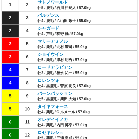
サトノワールド
1
2
牡5 / 鹿毛 / 石川 裕紀人 / 57.0kg
パルデンス
2
3
牡4 / 鹿毛 / △山田 敬士 / 55.0kg
ジャガード
2
4
牡4 / 芦毛 / 荻野 極 / 57.0kg
マリーアミノル
3
5
牝4 / 栗毛 / 北村 宏司 / 55.0kg
ジョイウイン
3
6
牡5 / 栗毛 / 津村 明秀 / 57.0kg
ロードアラビアン
4
7
牡3 / 鹿毛 / 福永 祐一 / 55.0kg
ロレンツォ
4
8
牡4 / 黒鹿毛 / 菅原 明良 / 57.0kg
バーンパッション
5
9
牡5 / 黒鹿毛 / 柴田 大知 / 57.0kg
タイキフォース
5
10
牡4 / 栗毛 / C.ルメール / 57.0kg
オレデイイノカ
6
11
牡4 / 栗毛 / 内田 博幸 / 57.0kg
ロゼキルシュ
6
12
牝5 / 栗毛 / 三浦 皇成 / 55.0kg