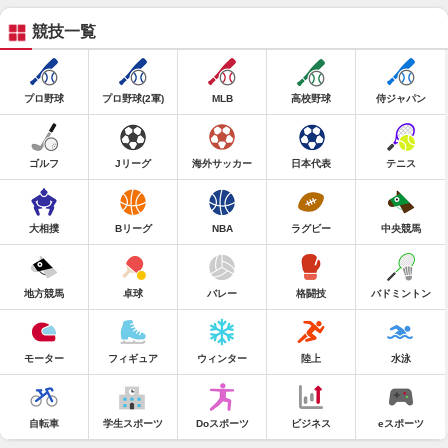
競技一覧
プロ野球
プロ野球(2軍)
MLB
高校野球
侍ジャパン
ゴルフ
Jリーグ
海外サッカー
日本代表
テニス
大相撲
Bリーグ
NBA
ラグビー
中央競馬
地方競馬
卓球
バレー
格闘技
バドミントン
モーター
フィギュア
ウィンター
陸上
水泳
自転車
学生スポーツ
Doスポーツ
ビジネス
eスポーツ