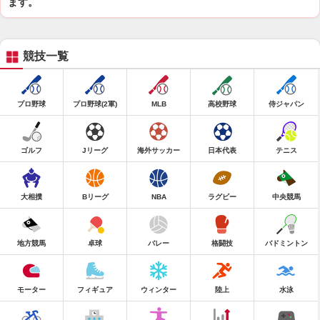
ます。
競技一覧
プロ野球
プロ野球(2軍)
MLB
高校野球
侍ジャパン
ゴルフ
Jリーグ
海外サッカー
日本代表
テニス
大相撲
Bリーグ
NBA
ラグビー
中央競馬
地方競馬
卓球
バレー
格闘技
バドミントン
モーター
フィギュア
ウィンター
陸上
水泳