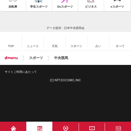
自転車
学生スポーツ
Doスポーツ
ビジネス
eスポーツ
データ提供：日本中央競馬会
TOP
ニュース
天気
スポーツ
占い
すべて
スポーツ
中央競馬
サイトご利用にあたって
(C) NTT DOCOMO, INC.