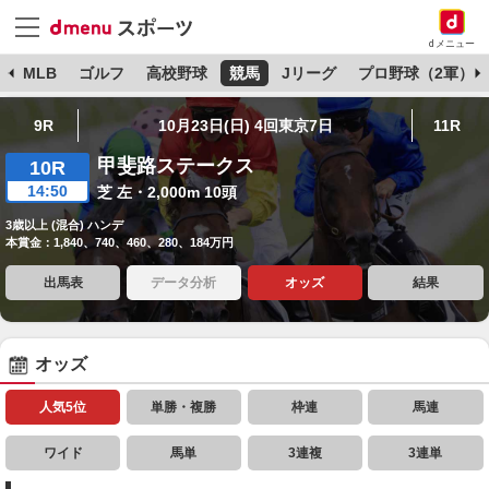
dメニュー
球
MLB
ゴルフ
高校野球
競馬
Jリーグ
プロ野球（2軍）
9R
10月23日(日) 4回東京7日
11R
甲斐路ステークス
10R
14:50
芝 左・2,000m 10頭
3歳以上 (混合) ハンデ
本賞金：1,840、740、460、280、184万円
出馬表
データ分析
オッズ
結果
オッズ
人気5位
単勝・複勝
枠連
馬連
ワイド
馬単
3連複
3連単