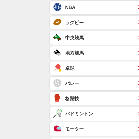
NBA
ラグビー
中央競馬
地方競馬
卓球
バレー
格闘技
バドミントン
モーター