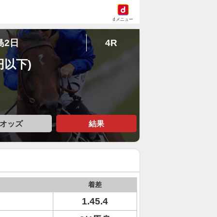
dメニュー
島2日
4R
円以下)
オッズ
結果
着差
1.45.4