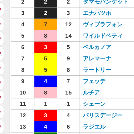
2
2
2
タマモバンケット
3
2
3
エナハツホ
4
7
12
ヴィブラフォン
5
8
14
ワイルドベティ
6
3
5
ベルカノア
7
5
9
アレマーナ
8
5
8
ラートリー
9
4
7
フェッテ
10
8
15
ルチア
11
1
1
シェーン
12
3
4
パリスデージー
13
4
6
ラジエル