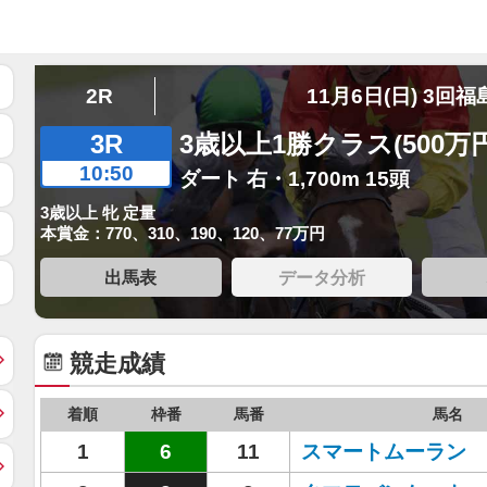
2R
11月6日(日) 3回福
3R
3歳以上1勝クラス(500万
10:50
ダート 右・1,700m 15頭
3歳以上 牝 定量
本賞金：770、310、190、120、77万円
出馬表
データ分析
競走成績
着順
枠番
馬番
馬名
1
6
11
スマートムーラン