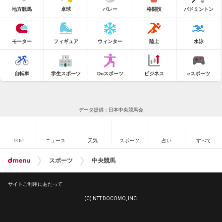
地方競馬
卓球
バレー
格闘技
バドミントン
モーター
フィギュア
ウィンター
陸上
水泳
自転車
学生スポーツ
Doスポーツ
ビジネス
eスポーツ
データ提供：日本中央競馬会
TOP
ニュース
天気
スポーツ
占い
すべて
スポーツ
中央競馬
サイトご利用にあたって
(C) NTT DOCOMO, INC.