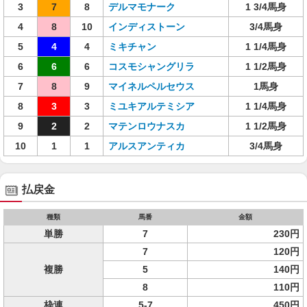
3
7
8
デルマモナーク
1 3/4馬身
4
8
10
インディストーン
3/4馬身
5
4
4
ミキチャン
1 1/4馬身
6
6
6
コスモシャングリラ
1 1/2馬身
7
8
9
マイネルペルセウス
1馬身
8
3
3
ミユキアルテミシア
1 1/4馬身
9
2
2
マテンロウナスカ
1 1/2馬身
10
1
1
アルスアンティカ
3/4馬身
払戻金
種類
馬番
金額
単勝
7
230円
7
120円
複勝
5
140円
8
110円
枠連
5-7
450円