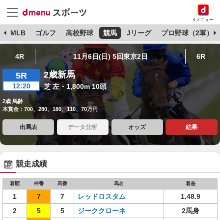
dメニュー
球
MLB
ゴルフ
高校野球
競馬
Jリーグ
プロ野球（2軍）
4R
11月6日(日) 5回東京2日
6R
2歳新馬
5R
12:20
芝 左・1,800m 10頭
2歳 馬齢
本賞金：700、280、180、110、70万円
出馬表
データ分析
オッズ
結果
競走成績
着順
枠番
馬番
馬名
着差
1
7
7
レッドロスタム
1.48.9
2
5
5
ジーククローネ
2馬身