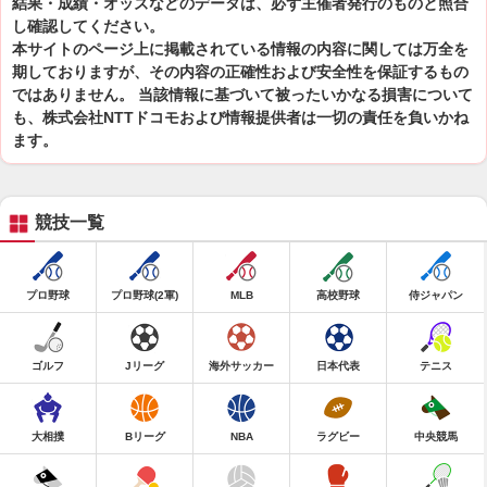
結果・成績・オッズなどのデータは、必ず主催者発行のものと照合
し確認してください。
本サイトのページ上に掲載されている情報の内容に関しては万全を
期しておりますが、その内容の正確性および安全性を保証するもの
ではありません。 当該情報に基づいて被ったいかなる損害について
も、株式会社NTTドコモおよび情報提供者は一切の責任を負いかね
ます。
競技一覧
プロ野球
プロ野球(2軍)
MLB
高校野球
侍ジャパン
ゴルフ
Jリーグ
海外サッカー
日本代表
テニス
大相撲
Bリーグ
NBA
ラグビー
中央競馬