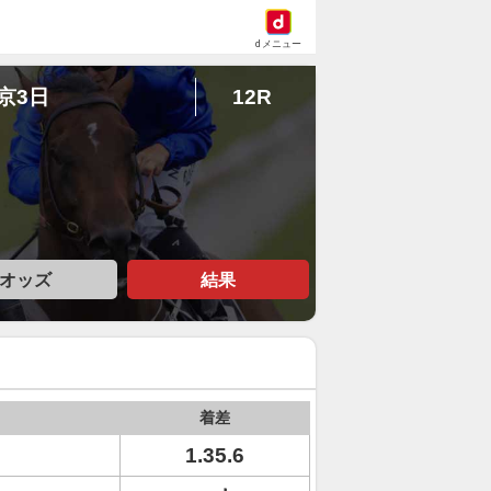
dメニュー
東京3日
12R
オッズ
結果
着差
1.35.6