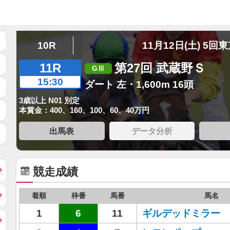
10R
11月12日(土) 5回
11R
第27回 武蔵野Ｓ
15:30
ダート 左・1,600m 16頭
3歳以上 N01 別定
本賞金：400、160、100、60、40万円
出馬表
データ分析
競走成績
着順
枠番
馬番
馬名
1
6
11
ギルデッドミラー