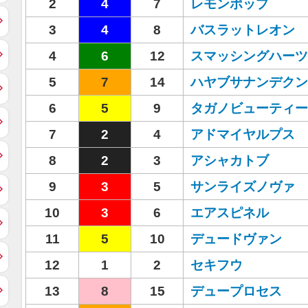
2
4
7
レモンポップ
3
4
8
バスラットレオン
4
6
12
スマッシングハーツ
5
7
14
ハヤブサナンデクン
6
5
9
タガノビューティー
7
2
4
アドマイヤルプス
8
2
3
アシャカトブ
9
3
5
サンライズノヴァ
10
3
6
エアスピネル
11
5
10
デュードヴァン
12
1
2
セキフウ
13
8
15
デュープロセス