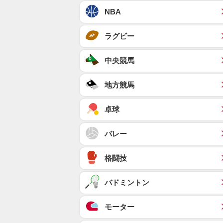
NBA
ラグビー
中央競馬
地方競馬
卓球
バレー
格闘技
バドミントン
モーター