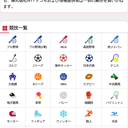
も、株式会社NTTドコモおよび情報提供者は一切の責任を負いかね
ます。
競技一覧
プロ野球
プロ野球(2軍)
MLB
高校野球
侍ジャパン
ゴルフ
Jリーグ
海外サッカー
日本代表
テニス
大相撲
Bリーグ
NBA
ラグビー
中央競馬
地方競馬
卓球
バレー
格闘技
バドミントン
モーター
フィギュア
ウィンター
陸上
水泳