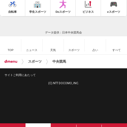
自転車
学生スポーツ
Doスポーツ
ビジネス
eスポーツ
データ提供：日本中央競馬会
TOP
ニュース
天気
スポーツ
占い
すべて
スポーツ
中央競馬
サイトご利用にあたって
(C) NTT DOCOMO, INC.