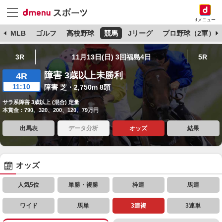
dメニュー
球
MLB
ゴルフ
高校野球
競馬
Jリーグ
プロ野球（2軍）
3R
11月13日(日) 3回福島4日
5R
障害 3歳以上未勝利
4R
11:10
障害 芝・2,750m 8頭
サラ系障害 3歳以上 (混合) 定量
本賞金：790、320、200、120、79万円
出馬表
データ分析
オッズ
結果
オッズ
人気5位
単勝・複勝
枠連
馬連
ワイド
馬単
3連複
3連単