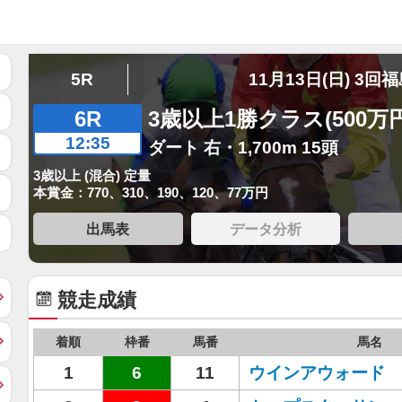
5R
11月13日(日) 3回
6R
3歳以上1勝クラス(500万
12:35
ダート 右・1,700m 15頭
3歳以上 (混合) 定量
本賞金：770、310、190、120、77万円
出馬表
データ分析
競走成績
着順
枠番
馬番
馬名
1
6
11
ウインアウォード