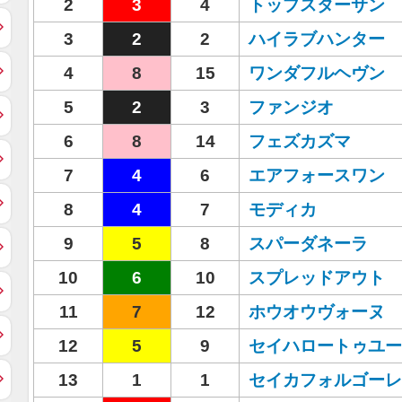
2
3
4
トップスターサン
3
2
2
ハイラブハンター
4
8
15
ワンダフルヘヴン
5
2
3
ファンジオ
6
8
14
フェズカズマ
7
4
6
エアフォースワン
8
4
7
モディカ
9
5
8
スパーダネーラ
10
6
10
スプレッドアウト
11
7
12
ホウオウヴォーヌ
12
5
9
セイハロートゥユー
13
1
1
セイカフォルゴーレ