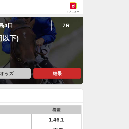
dメニュー
福島4日
7R
円以下)
オッズ
結果
着差
1.46.1