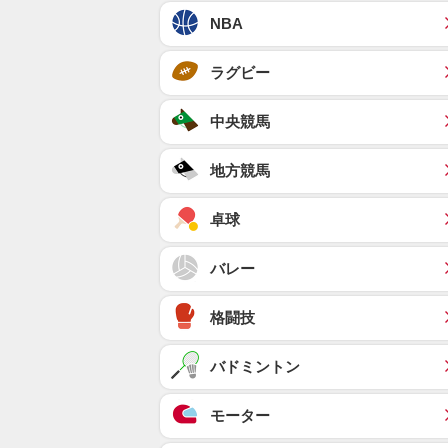
NBA
ラグビー
中央競馬
地方競馬
卓球
バレー
格闘技
バドミントン
モーター