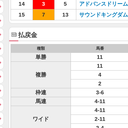
14
3
5
アドバンスドリーム
15
7
13
サウンドキングダム
払戻金
種類
馬番
単勝
11
11
複勝
4
2
枠連
3-6
馬連
4-11
4-11
ワイド
2-11
2-4