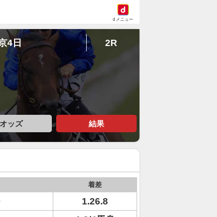
dメニュー
東京4日
2R
オッズ
結果
着差
1.26.8