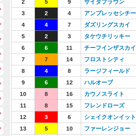
2
5
9
サイタブラウン
3
2
4
アンプレッセシチー
4
4
7
ダズリングスカイ
5
2
3
タケウチリッキー
6
6
11
チーフインザスカイ
7
7
14
フロストシティ
8
4
8
ラージフィールド
9
6
12
ハルオーブ
10
8
16
カウノスライト
11
8
15
フレンドローズ
12
3
6
シェイクオンイット
13
5
10
ファーレンジョー