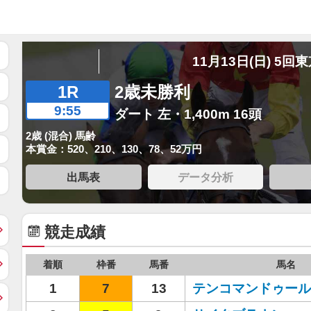
11月13日(日) 5回
1R
2歳未勝利
9:55
ダート 左・1,400m 16頭
2歳 (混合) 馬齢
本賞金：520、210、130、78、52万円
出馬表
データ分析
競走成績
着順
枠番
馬番
馬名
1
7
13
テンコマンドゥール