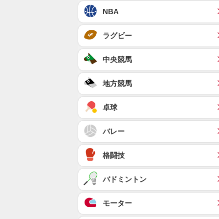
NBA
ラグビー
中央競馬
地方競馬
卓球
バレー
格闘技
バドミントン
モーター