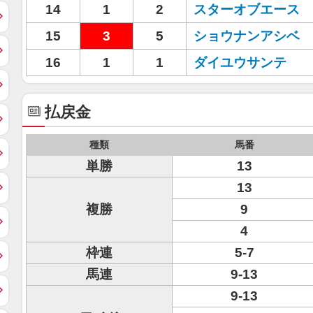
14
1
2
スターオブエース
15
3
5
ショウナンアシベ
16
1
1
ダイユウサンテ
払戻金
種類
馬番
単勝
13
13
複勝
9
4
枠連
5-7
馬連
9-13
9-13