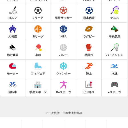
ゴルフ
Jリーグ
海外サッカー
日本代表
テニス
大相撲
Bリーグ
NBA
ラグビー
中央競馬
地方競馬
卓球
バレー
格闘技
バドミントン
モーター
フィギュア
ウィンター
陸上
水泳
自転車
学生スポーツ
Doスポーツ
ビジネス
eスポーツ
データ提供：日本中央競馬会