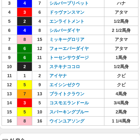
3
4
7
シルバープリペット
ハナ
4
3
6
ドゥヴァンスマン
アタマ
5
2
4
エンライトメント
1/2馬身
6
4
8
シルバーダイヤ
2 1/2馬身
7
8
15
ミッキーグロリア
アタマ
8
6
12
フォーエバーダイヤ
アタマ
9
6
11
トーセンサウダージ
1馬身
10
2
3
ステキナココロ
1/2馬身
11
1
2
アイヤナ
クビ
12
5
9
エイシンゼクウ
クビ
13
7
13
ブライトクラウン
4馬身
14
3
5
コスモエランドール
3/4馬身
15
5
10
スパーキングブルー
2馬身
16
8
16
ウインユアソング
1 1/4馬身