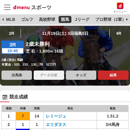
dメニュー
球
MLB
ゴルフ
高校野球
競馬
Jリーグ
プロ野球（2軍）
2R
11月19日(土) 3回福島5日
4R
2歳未勝利
3R
10:40
芝 右・1,800m 16頭
2歳 (混合) 馬齢
本賞金：520、210、130、78、52万円
出馬表
データ分析
オッズ
結果
競走成績
着順
枠番
馬番
馬名
着差
1
7
14
レミージュ
1.51.2
2
1
1
エリダヌス
3/4馬身