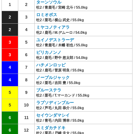
ターンソウル
1
2
牡2 / 青鹿毛 / 宮崎 北斗 / 55.0kg
ロミオボス
2
3
牡2 / 栗毛 / 横山 武史 / 55.0kg
ミヤコノティアラ
2
4
牝2 / 鹿毛 / M.デムーロ / 54.0kg
ユイノデストラーデ
3
5
牡2 / 青鹿毛 / 木幡 初也 / 55.0kg
ピリカノンノ
3
6
牝2 / 鹿毛 / 野中 悠太郎 / 54.0kg
ハチメンロッピ
4
7
牡2 / 鹿毛 / 菅原 明良 / 55.0kg
ノーブルジャック
4
8
牡2 / 栗毛 / 吉田 豊 / 55.0kg
ブルーステラ
5
9
牡2 / 栗毛 / T.マーカンド / 55.0kg
ラプソディンブルー
5
10
牡2 / 芦毛 / 丸田 恭介 / 55.0kg
セイウンダマシイ
6
11
牡2 / 青毛 / 内田 博幸 / 55.0kg
スミダカチドキ
6
12
牡2 / 栗毛 / 戸崎 圭太 / 55.0kg