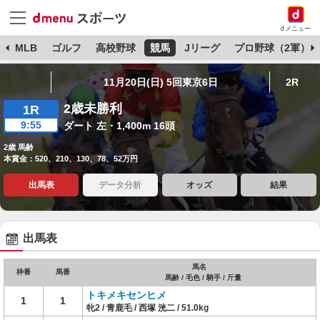
dメニュー
球
MLB
ゴルフ
高校野球
競馬
Jリーグ
プロ野球（2軍）
11月20日(日) 5回東京6日
2R
2歳未勝利
1R
9:55
ダート 左・1,400m 16頭
2歳 馬齢
本賞金：520、210、130、78、52万円
出馬表
データ分析
オッズ
結果
出馬表
馬名
枠番
馬番
馬齢 / 毛色 / 騎手 / 斤量
トキメキセンヒメ
1
1
牝2 / 青鹿毛 / 西塚 洸二 / 51.0kg