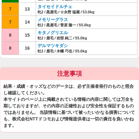
タイセイドルチェ
7
13
牝2 / 黒鹿毛 / ☆永野 猛蔵 / 53.0kg
メモリーグラス
7
14
牡2 / 黒鹿毛 / 菅原 隆一 / 55.0kg
キタノグリエル
8
15
牡2 / 鹿毛 / 岩部 純二 / 55.0kg
デルマツキダシ
8
16
牡2 / 鹿毛 / 木幡 巧也 / 55.0kg
注意事項
結果・成績・オッズなどのデータは、必ず主催者発行のものと照合
し確認してください。
本サイトのページ上に掲載されている情報の内容に関しては万全を
期しておりますが、その内容の正確性および安全性を保証するもの
ではありません。 当該情報に基づいて被ったいかなる損害について
も、株式会社NTTドコモおよび情報提供者は一切の責任を負いかね
ます。