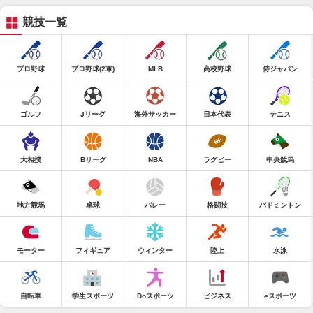
競技一覧
プロ野球
プロ野球(2軍)
MLB
高校野球
侍ジャパン
ゴルフ
Jリーグ
海外サッカー
日本代表
テニス
大相撲
Bリーグ
NBA
ラグビー
中央競馬
地方競馬
卓球
バレー
格闘技
バドミントン
モーター
フィギュア
ウィンター
陸上
水泳
自転車
学生スポーツ
Doスポーツ
ビジネス
eスポーツ