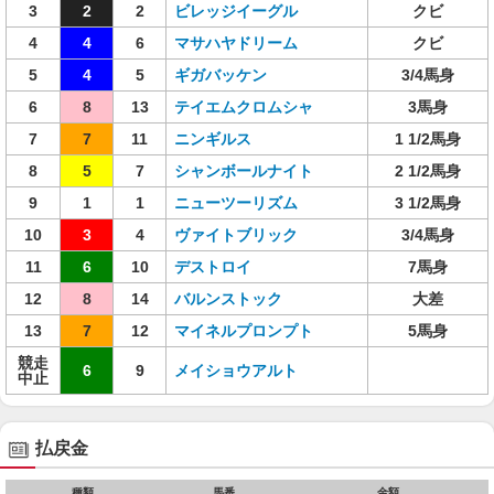
3
2
2
ビレッジイーグル
クビ
4
4
6
マサハヤドリーム
クビ
5
4
5
ギガバッケン
3/4馬身
6
8
13
テイエムクロムシャ
3馬身
7
7
11
ニンギルス
1 1/2馬身
8
5
7
シャンボールナイト
2 1/2馬身
9
1
1
ニューツーリズム
3 1/2馬身
10
3
4
ヴァイトブリック
3/4馬身
11
6
10
デストロイ
7馬身
12
8
14
バルンストック
大差
13
7
12
マイネルプロンプト
5馬身
競走
6
9
メイショウアルト
中止
払戻金
種類
馬番
金額