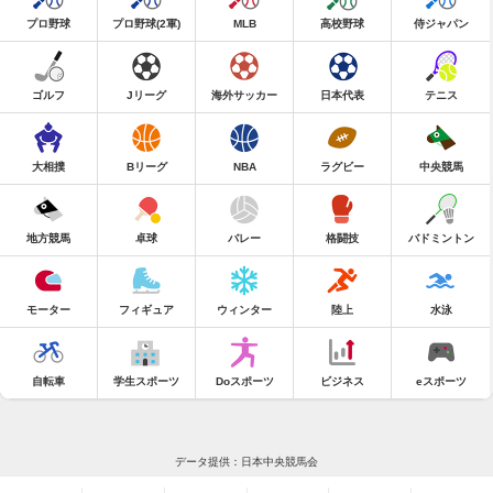
プロ野球
プロ野球(2軍)
MLB
高校野球
侍ジャパン
ゴルフ
Jリーグ
海外サッカー
日本代表
テニス
大相撲
Bリーグ
NBA
ラグビー
中央競馬
地方競馬
卓球
バレー
格闘技
バドミントン
モーター
フィギュア
ウィンター
陸上
水泳
自転車
学生スポーツ
Doスポーツ
ビジネス
eスポーツ
データ提供：日本中央競馬会