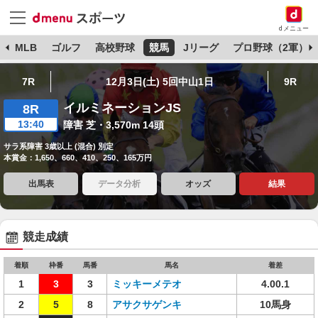
dメニュー
球
MLB
ゴルフ
高校野球
競馬
Jリーグ
プロ野球（2軍）
7R
12月3日(土) 5回中山1日
9R
イルミネーションJS
8R
13:40
障害 芝・3,570m 14頭
サラ系障害 3歳以上 (混合) 別定
本賞金：1,650、660、410、250、165万円
出馬表
データ分析
オッズ
結果
競走成績
着順
枠番
馬番
馬名
着差
1
3
3
ミッキーメテオ
4.00.1
2
5
8
アサクサゲンキ
10馬身