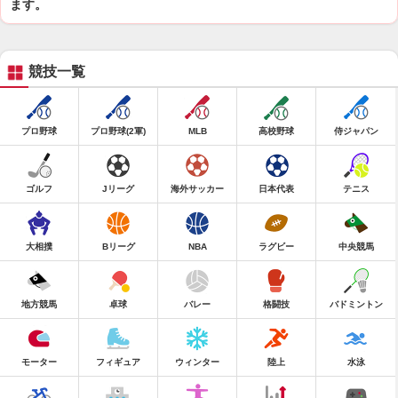
ます。
競技一覧
プロ野球
プロ野球(2軍)
MLB
高校野球
侍ジャパン
ゴルフ
Jリーグ
海外サッカー
日本代表
テニス
大相撲
Bリーグ
NBA
ラグビー
中央競馬
地方競馬
卓球
バレー
格闘技
バドミントン
モーター
フィギュア
ウィンター
陸上
水泳