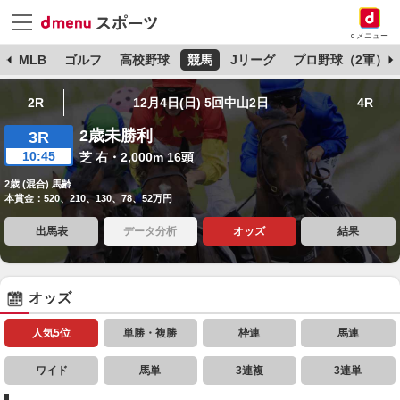
dメニュー
球
MLB
ゴルフ
高校野球
競馬
Jリーグ
プロ野球（2軍）
2R
12月4日(日) 5回中山2日
4R
2歳未勝利
3R
10:45
芝 右・2,000m 16頭
2歳 (混合) 馬齢
本賞金：520、210、130、78、52万円
出馬表
データ分析
オッズ
結果
オッズ
人気5位
単勝・複勝
枠連
馬連
ワイド
馬単
3連複
3連単