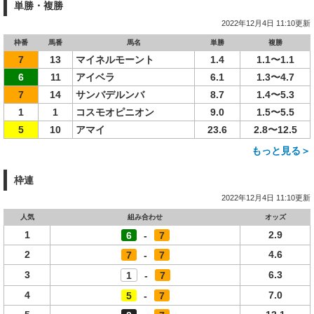
単勝・複勝
2022年12月4日 11:10更新
枠番
馬番
馬名
単勝
複勝
7
13
マイネルモーント
1.4
1.1〜1.1
6
11
アイベラ
6.1
1.3〜4.7
7
14
サンバデルンバ
8.7
1.4〜5.3
1
1
コスモオピニオン
9.0
1.5〜5.5
5
10
アマイ
23.6
2.8〜12.5
もっと見る＞
枠連
2022年12月4日 11:10更新
人気
組み合わせ
オッズ
1
2.9
6
-
7
2
4.6
7
-
7
3
6.3
1
-
7
4
7.0
5
-
7