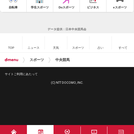
自転車
学生スポーツ
Doスポーツ
ビジネス
eスポーツ
データ提供：日本中央競馬会
TOP
ニュース
天気
スポーツ
占い
すべて
スポーツ
中央競馬
サイトご利用にあたって
(C) NTT DOCOMO, INC.