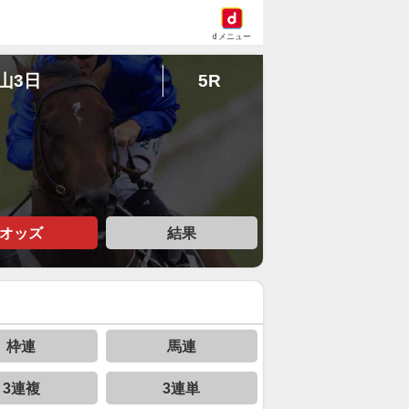
dメニュー
中山3日
5R
オッズ
結果
枠連
馬連
3連複
3連単