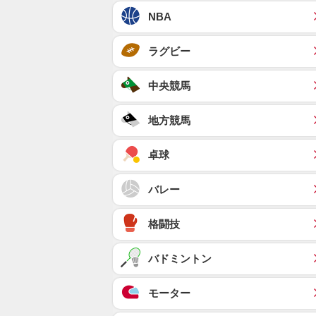
NBA
ラグビー
中央競馬
地方競馬
卓球
バレー
格闘技
バドミントン
モーター