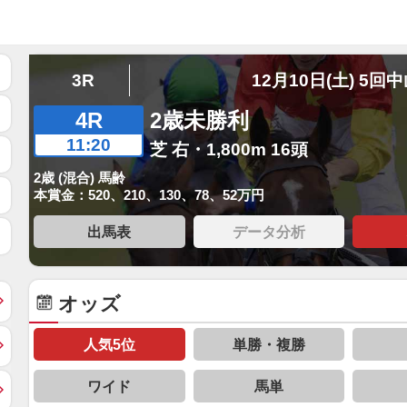
3R
12月10日(土) 5回
4R
2歳未勝利
11:20
芝 右・1,800m 16頭
2歳 (混合) 馬齢
本賞金：520、210、130、78、52万円
出馬表
データ分析
オッズ
人気5位
単勝・複勝
ワイド
馬単