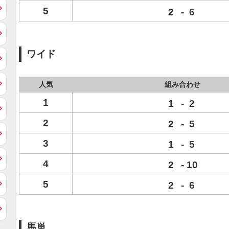
5
2
-
6
ワイド
人気
組み合わせ
1
1
-
2
2
2
-
5
3
1
-
5
4
2
-
10
5
2
-
6
馬単