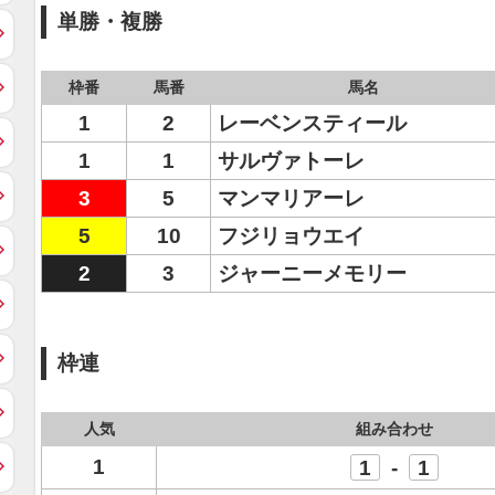
単勝・複勝
枠番
馬番
馬名
1
2
レーベンスティール
1
1
サルヴァトーレ
3
5
マンマリアーレ
5
10
フジリョウエイ
2
3
ジャーニーメモリー
枠連
人気
組み合わせ
1
1
-
1