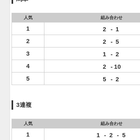
人気
組み合わせ
1
2
-
1
2
2
-
5
3
1
-
2
4
2
-
10
5
5
-
2
3連複
人気
組み合わせ
1
1
-
2
-
5