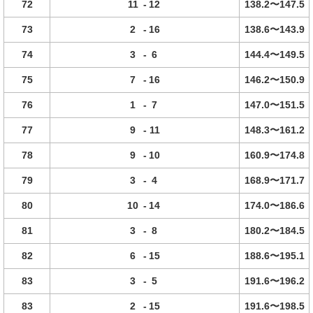
72
11
-
12
138.2〜147.5
73
2
-
16
138.6〜143.9
74
3
-
6
144.4〜149.5
75
7
-
16
146.2〜150.9
76
1
-
7
147.0〜151.5
77
9
-
11
148.3〜161.2
78
9
-
10
160.9〜174.8
79
3
-
4
168.9〜171.7
80
10
-
14
174.0〜186.6
81
3
-
8
180.2〜184.5
82
6
-
15
188.6〜195.1
83
3
-
5
191.6〜196.2
83
2
-
15
191.6〜198.5