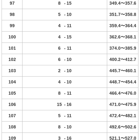
97
8
-
15
349.4〜357.6
98
5
-
10
351.7〜358.8
99
4
-
11
359.4〜364.4
100
4
-
15
362.6〜368.1
101
6
-
11
374.0〜385.9
102
6
-
10
400.2〜412.7
103
2
-
10
445.7〜460.1
104
4
-
10
448.7〜454.4
105
8
-
11
466.4〜476.0
106
15
-
16
471.0〜475.9
107
5
-
11
472.4〜482.1
108
8
-
10
492.6〜502.6
109
3
-
16
521.1〜527.0