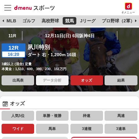
dメニュー
球
MLB
ゴルフ
高校野球
競馬
Jリーグ
プロ野球（2軍）
11R
12月11日(日) 6回阪神4日
夙川特別
12R
16:20
ダート 右・1,200m 16頭
3歳以上 (混合) 定量
本賞金：1,510、600、380、230、151万円
出馬表
データ分析
オッズ
結果
オッズ
人気5位
単勝・複勝
枠連
馬連
ワイド
馬単
3連複
3連単