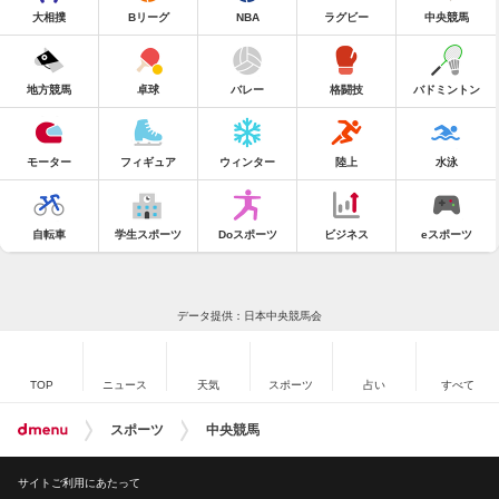
大相撲
Bリーグ
NBA
ラグビー
中央競馬
地方競馬
卓球
バレー
格闘技
バドミントン
モーター
フィギュア
ウィンター
陸上
水泳
自転車
学生スポーツ
Doスポーツ
ビジネス
eスポーツ
データ提供：日本中央競馬会
TOP
ニュース
天気
スポーツ
占い
すべて
スポーツ
中央競馬
サイトご利用にあたって