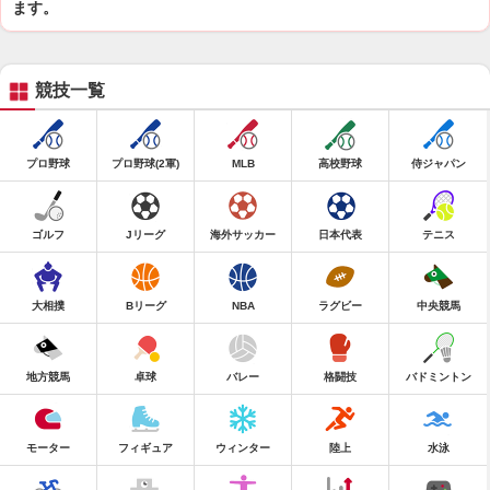
ます。
競技一覧
プロ野球
プロ野球(2軍)
MLB
高校野球
侍ジャパン
ゴルフ
Jリーグ
海外サッカー
日本代表
テニス
大相撲
Bリーグ
NBA
ラグビー
中央競馬
地方競馬
卓球
バレー
格闘技
バドミントン
モーター
フィギュア
ウィンター
陸上
水泳