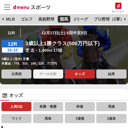
dメニュー
球
MLB
ゴルフ
高校野球
競馬
Jリーグ
プロ野球（2軍）
11R
12月17日(土) 6回中京5日
3歳以上1勝クラス(500万円以下)
12R
16:10
芝 左・1,400m 17頭
3歳以上 (混合) 定量
本賞金：770、310、190、120、77万円
出馬表
データ分析
オッズ
結果
オッズ
人気5位
単勝・複勝
枠連
馬連
ワイド
馬単
3連複
3連単