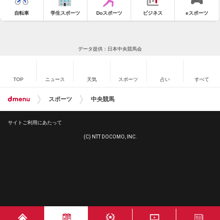
自転車
学生スポーツ
Doスポーツ
ビジネス
eスポーツ
データ提供：日本中央競馬会
TOP
ニュース
天気
スポーツ
占い
すべて
スポーツ
中央競馬
サイトご利用にあたって
(C) NTT DOCOMO, INC.