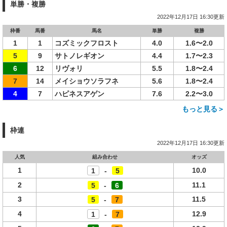
単勝・複勝
2022年12月17日 16:30更新
枠番
馬番
馬名
単勝
複勝
1
1
コズミックフロスト
4.0
1.6〜2.0
5
9
サトノレギオン
4.4
1.7〜2.3
6
12
リヴォリ
5.5
1.8〜2.4
7
14
メイショウソラフネ
5.6
1.8〜2.4
4
7
ハピネスアゲン
7.6
2.2〜3.0
もっと見る＞
枠連
2022年12月17日 16:30更新
人気
組み合わせ
オッズ
1
10.0
1
-
5
2
11.1
5
-
6
3
11.5
5
-
7
4
12.9
1
-
7