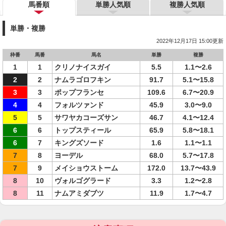
馬番順
単勝人気順
複勝人気順
単勝・複勝
2022年12月17日 15:00更新
枠番
馬番
馬名
単勝
複勝
1
1
クリノナイスガイ
5.5
1.1〜2.6
2
2
ナムラゴロフキン
91.7
5.1〜15.8
3
3
ポップフランセ
109.6
6.7〜20.9
4
4
フォルツァンド
45.9
3.0〜9.0
5
5
サワヤカコーズサン
46.7
4.1〜12.4
6
6
トップスティール
65.9
5.8〜18.1
6
7
キングズソード
1.6
1.1〜1.1
7
8
ヨーデル
68.0
5.7〜17.8
7
9
メイショウストーム
172.0
13.7〜43.9
8
10
ヴォルゴグラード
3.3
1.2〜2.8
8
11
ナムアミダブツ
11.9
1.7〜4.7