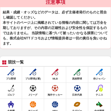
注意事項
結果・成績・オッズなどのデータは、必ず主催者発行のものと照合
し確認してください。
本サイトのページ上に掲載されている情報の内容に関しては万全を
期しておりますが、その内容の正確性および安全性を保証するもの
ではありません。 当該情報に基づいて被ったいかなる損害について
も、株式会社NTTドコモおよび情報提供者は一切の責任を負いかね
ます。
競技一覧
プロ野球
プロ野球(2軍)
MLB
高校野球
侍ジャパン
ゴルフ
Jリーグ
海外サッカー
日本代表
テニス
大相撲
Bリーグ
NBA
ラグビー
中央競馬