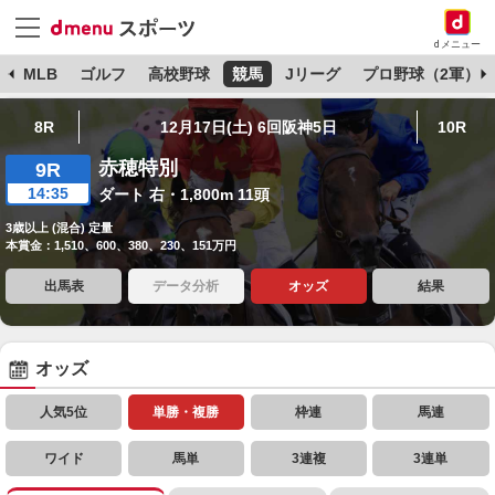
dメニュー
球
MLB
ゴルフ
高校野球
競馬
Jリーグ
プロ野球（2軍）
8R
12月17日(土) 6回阪神5日
10R
赤穂特別
9R
14:35
ダート 右・1,800m 11頭
3歳以上 (混合) 定量
本賞金：1,510、600、380、230、151万円
出馬表
データ分析
オッズ
結果
オッズ
人気5位
単勝・複勝
枠連
馬連
ワイド
馬単
3連複
3連単