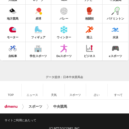
地方競馬
卓球
バレー
格闘技
バドミントン
モーター
フィギュア
ウィンター
陸上
水泳
自転車
学生スポーツ
Doスポーツ
ビジネス
eスポーツ
データ提供：日本中央競馬会
TOP
ニュース
天気
スポーツ
占い
すべて
スポーツ
中央競馬
サイトご利用にあたって
(C) NTT DOCOMO, INC.