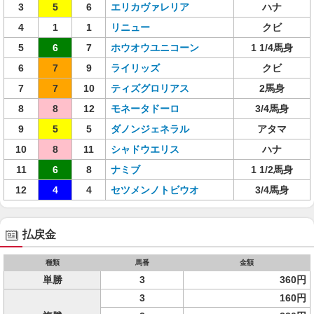
3
5
6
エリカヴァレリア
ハナ
4
1
1
リニュー
クビ
5
6
7
ホウオウユニコーン
1 1/4馬身
6
7
9
ライリッズ
クビ
7
7
10
ティズグロリアス
2馬身
8
8
12
モネータドーロ
3/4馬身
9
5
5
ダノンジェネラル
アタマ
10
8
11
シャドウエリス
ハナ
11
6
8
ナミブ
1 1/2馬身
12
4
4
セツメンノトビウオ
3/4馬身
払戻金
種類
馬番
金額
単勝
3
360円
3
160円