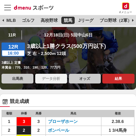
dメニュー
球
MLB
ゴルフ
高校野球
競馬
Jリーグ
プロ野球（2軍）
11R
12月18日(日) 5回中山6日
3歳以上1勝クラス(500万円以下)
12R
16:00
芝 右・2,500m 12頭
3歳以上 定量
本賞金：770、310、190、120、77万円
出馬表
データ分析
オッズ
結果
競走成績
着順
枠番
馬番
馬名
着差
1
3
3
ブローザホーン
2.38.6
2
2
2
ボンベール
1 3/4馬身