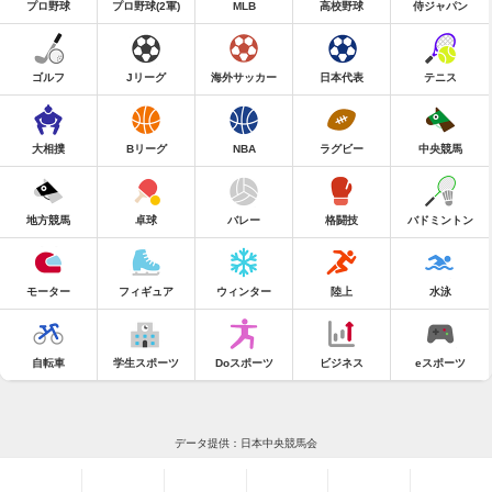
プロ野球
プロ野球(2軍)
MLB
高校野球
侍ジャパン
ゴルフ
Jリーグ
海外サッカー
日本代表
テニス
大相撲
Bリーグ
NBA
ラグビー
中央競馬
地方競馬
卓球
バレー
格闘技
バドミントン
モーター
フィギュア
ウィンター
陸上
水泳
自転車
学生スポーツ
Doスポーツ
ビジネス
eスポーツ
データ提供：日本中央競馬会