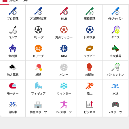
プロ野球
プロ野球(2軍)
MLB
高校野球
侍ジャパン
ゴルフ
Jリーグ
海外サッカー
日本代表
テニス
大相撲
Bリーグ
NBA
ラグビー
中央競馬
地方競馬
卓球
バレー
格闘技
バドミントン
モーター
フィギュア
ウィンター
陸上
水泳
自転車
学生スポーツ
Doスポーツ
ビジネス
eスポーツ