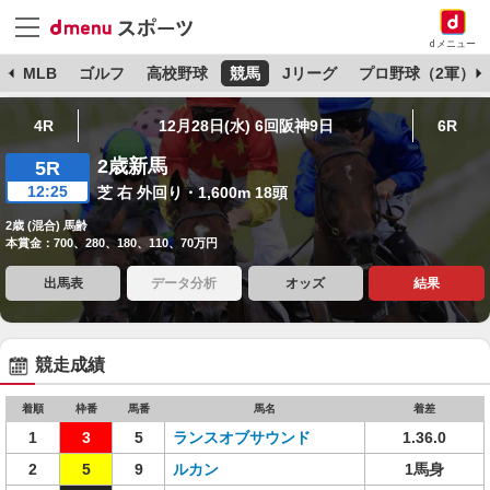
dメニュー
球
MLB
ゴルフ
高校野球
競馬
Jリーグ
プロ野球（2軍）
4R
12月28日(水) 6回阪神9日
6R
2歳新馬
5R
12:25
芝 右 外回り・1,600m 18頭
2歳 (混合) 馬齢
本賞金：700、280、180、110、70万円
出馬表
データ分析
オッズ
結果
競走成績
着順
枠番
馬番
馬名
着差
1
3
5
ランスオブサウンド
1.36.0
2
5
9
ルカン
1馬身