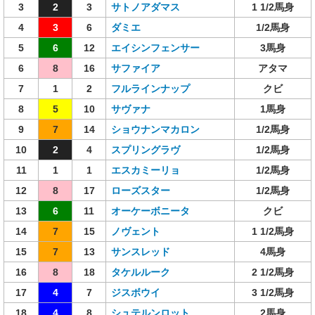
3
2
3
サトノアダマス
1 1/2馬身
4
3
6
ダミエ
1/2馬身
5
6
12
エイシンフェンサー
3馬身
6
8
16
サファイア
アタマ
7
1
2
フルラインナップ
クビ
8
5
10
サヴァナ
1馬身
9
7
14
ショウナンマカロン
1/2馬身
10
2
4
スプリングラヴ
1/2馬身
11
1
1
エスカミーリョ
1/2馬身
12
8
17
ローズスター
1/2馬身
13
6
11
オーケーボニータ
クビ
14
7
15
ノヴェント
1 1/2馬身
15
7
13
サンスレッド
4馬身
16
8
18
タケルルーク
2 1/2馬身
17
4
7
ジスボウイ
3 1/2馬身
18
4
8
シュテルンロット
2馬身