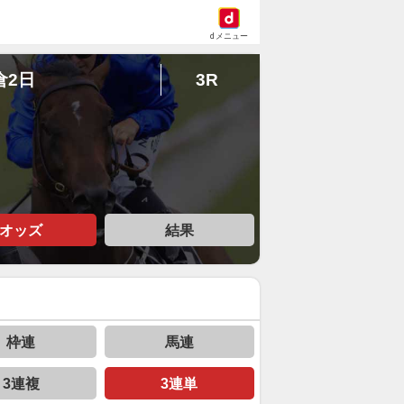
dメニュー
倉2日
3R
オッズ
結果
枠連
馬連
3連複
3連単