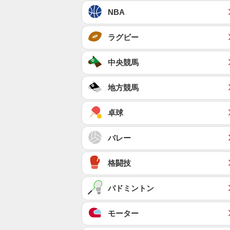
NBA
ラグビー
中央競馬
地方競馬
卓球
バレー
格闘技
バドミントン
モーター