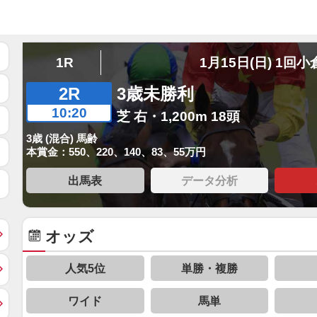
1R
1月15日(日) 1回小
2R
3歳未勝利
10:20
芝 右・1,200m 18頭
3歳 (混合) 馬齢
本賞金：550、220、140、83、55万円
出馬表
データ分析
オッズ
人気5位
単勝・複勝
ワイド
馬単