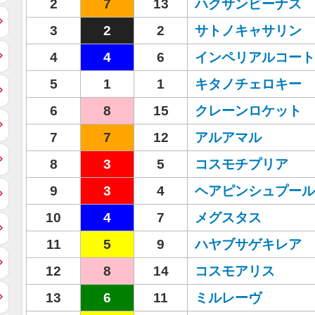
2
7
13
ハクサンビーナス
3
2
2
サトノキャサリン
4
4
6
インペリアルコート
5
1
1
キタノチェロキー
6
8
15
クレーンロケット
7
7
12
アルアマル
8
3
5
コスモチプリア
9
3
4
ヘアピンシュプール
10
4
7
メグスタス
11
5
9
ハヤブサゲキレア
12
8
14
コスモアリス
13
6
11
ミルレーヴ