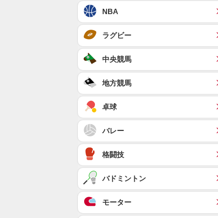
NBA
ラグビー
中央競馬
地方競馬
卓球
バレー
格闘技
バドミントン
モーター