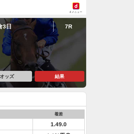
dメニュー
倉3日
7R
オッズ
結果
着差
1.49.0