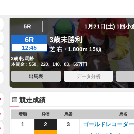
5R
1月21日(土) 1回小
6R
3歳未勝利
12:45
芝 右・1,800m 15頭
3歳 牝 馬齢
本賞金：550、220、140、83、55万円
出馬表
データ分析
競走成績
着順
枠番
馬番
馬名
1
2
3
ゴールドレコーダー