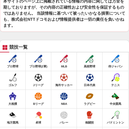
本サイトのページ上に掲載されている情報の内容に関しては万全を
期しておりますが、その内容の正確性および安全性を保証するもの
ではありません。 当該情報に基づいて被ったいかなる損害について
も、株式会社NTTドコモおよび情報提供者は一切の責任を負いかね
ます。
競技一覧
プロ野球
プロ野球(2軍)
MLB
高校野球
侍ジャパン
ゴルフ
Jリーグ
海外サッカー
日本代表
テニス
大相撲
Bリーグ
NBA
ラグビー
中央競馬
地方競馬
卓球
バレー
格闘技
バドミントン