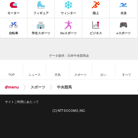
モーター
フィギュア
ウィンター
陸上
水泳
自転車
学生スポーツ
Doスポーツ
ビジネス
eスポーツ
データ提供：日本中央競馬会
TOP
ニュース
天気
スポーツ
占い
すべて
スポーツ
中央競馬
サイトご利用にあたって
(C) NTT DOCOMO, INC.