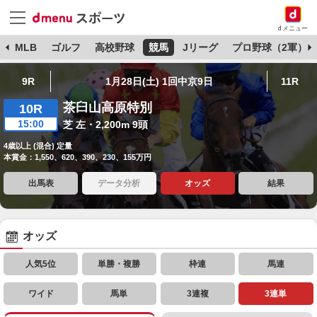
dメニュー
球
MLB
ゴルフ
高校野球
競馬
Jリーグ
プロ野球（2軍）
9R
1月28日(土) 1回中京9日
11R
茶臼山高原特別
10R
15:00
芝 左・2,200m 9頭
4歳以上 (混合) 定量
本賞金：1,550、620、390、230、155万円
出馬表
データ分析
オッズ
結果
オッズ
人気5位
単勝・複勝
枠連
馬連
ワイド
馬単
3連複
3連単