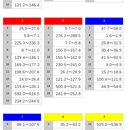
121.2〜146.4
15
4
5
6
25.5〜27.6
5.7〜7.0
47.7〜58.0
5
6
7
5.8〜7.1
276.2〜288.5
1.6〜1.9
6
7
8
225.3〜235.3
7.7〜9.8
25.8〜31.5
7
8
9
8.7〜11.0
150.0〜157.4
30.4〜36.9
8
9
10
139.4〜146.1
155.5〜162.9
41.5〜50.5
9
10
11
169.3〜177.3
230.5〜241.0
4.0〜4.9
10
11
12
198.6〜207.6
26.2〜28.9
15.2〜18.6
11
12
13
24.0〜26.4
121.2〜127.9
100.4〜121.8
12
13
14
119.6〜126.1
500.4〜521.4
44.9〜54.6
13
14
15
592.0〜616.5
241.9〜252.8
14
15
234.2〜244.6
15
7
8
9
88.1〜107.6
35.2〜43.2
529.0〜536.9
8
9
10