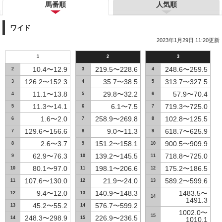
馬番順
人気順
ワイド
2023年1月29日 11:20更新
1
2
3
10.4〜12.9
219.5〜228.6
248.6〜259.5
2
3
4
126.2〜152.3
35.7〜38.5
313.7〜327.5
3
4
5
11.1〜13.8
29.8〜32.2
57.9〜70.4
4
5
6
11.3〜14.1
6.1〜7.5
719.3〜725.0
5
6
7
1.6〜2.0
258.9〜269.8
102.8〜125.5
6
7
8
129.6〜156.6
9.0〜11.3
618.7〜625.9
7
8
9
2.6〜3.7
151.2〜158.1
900.5〜909.9
8
9
10
62.9〜76.3
139.2〜145.5
718.8〜725.0
9
10
11
80.1〜97.0
198.1〜206.6
175.2〜186.5
10
11
12
107.6〜130.0
21.9〜24.0
589.2〜599.6
11
12
13
9.4〜12.0
140.9〜148.3
1483.5〜
12
13
14
1491.3
45.2〜55.2
576.7〜599.2
13
14
1002.0〜
15
248.3〜298.9
226.9〜236.5
14
15
1010.1