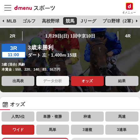
dメニュー
球
MLB
ゴルフ
高校野球
競馬
Jリーグ
プロ野球（2軍）
2R
1月29日(日) 1回中京10日
4R
3歳未勝利
3R
11:00
ダート 左・1,400m 15頭
3歳 (混合) 馬齢
本賞金：550、220、140、83、55万円
出馬表
データ分析
オッズ
結果
オッズ
人気5位
単勝・複勝
枠連
馬連
ワイド
馬単
3連複
3連単