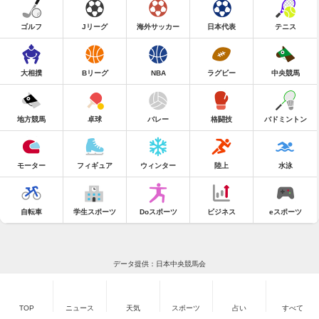
ゴルフ
Jリーグ
海外サッカー
日本代表
テニス
大相撲
Bリーグ
NBA
ラグビー
中央競馬
地方競馬
卓球
バレー
格闘技
バドミントン
モーター
フィギュア
ウィンター
陸上
水泳
自転車
学生スポーツ
Doスポーツ
ビジネス
eスポーツ
データ提供：日本中央競馬会
TOP
ニュース
天気
スポーツ
占い
すべて