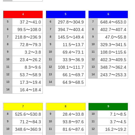
4
5
6
37.2〜41.0
297.8〜304.9
648.4〜653.0
5
6
7
99.5〜108.0
394.7〜403.4
402.7〜407.4
6
7
8
218.8〜236.9
145.5〜149.4
47.0〜55.8
7
8
9
72.8〜79.3
11.5〜13.7
329.3〜341.5
8
9
10
3.2〜3.8
69.4〜73.1
108.0〜115.6
9
10
11
23.4〜26.2
33.9〜36.9
402.3〜409.5
10
11
12
8.3〜9.6
108.1〜111.7
348.7〜362.4
11
12
13
53.7〜58.9
66.1〜69.7
243.7〜253.3
12
13
14
17.3〜19.4
64.9〜68.5
13
14
16.4〜18.4
14
7
8
9
525.6〜530.8
28.4〜33.8
7.1〜8.5
8
9
10
71.2〜84.3
93.8〜97.6
3.7〜4.5
9
10
11
348.6〜360.9
81.6〜87.6
16.2〜19.2
10
11
12