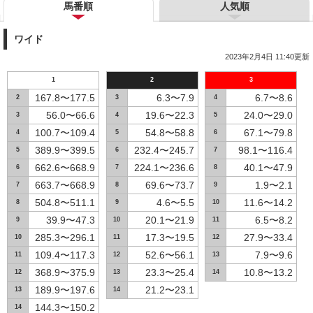
馬番順
人気順
ワイド
2023年2月4日 11:40更新
1
2
3
167.8〜177.5
6.3〜7.9
6.7〜8.6
2
3
4
56.0〜66.6
19.6〜22.3
24.0〜29.0
3
4
5
100.7〜109.4
54.8〜58.8
67.1〜79.8
4
5
6
389.9〜399.5
232.4〜245.7
98.1〜116.4
5
6
7
662.6〜668.9
224.1〜236.6
40.1〜47.9
6
7
8
663.7〜668.9
69.6〜73.7
1.9〜2.1
7
8
9
504.8〜511.1
4.6〜5.5
11.6〜14.2
8
9
10
39.9〜47.3
20.1〜21.9
6.5〜8.2
9
10
11
285.3〜296.1
17.3〜19.5
27.9〜33.4
10
11
12
109.4〜117.3
52.6〜56.1
7.9〜9.6
11
12
13
368.9〜375.9
23.3〜25.4
10.8〜13.2
12
13
14
189.9〜197.6
21.2〜23.1
13
14
144.3〜150.2
14