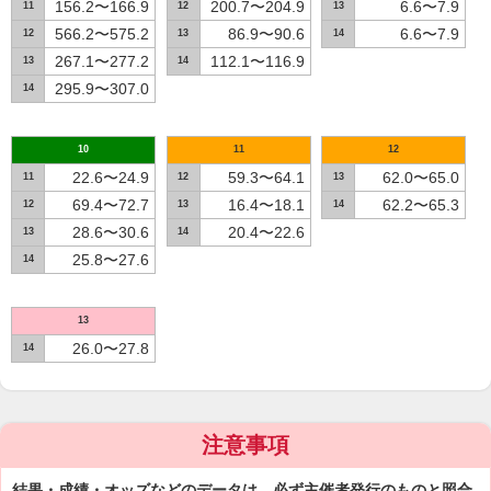
156.2〜166.9
200.7〜204.9
6.6〜7.9
11
12
13
566.2〜575.2
86.9〜90.6
6.6〜7.9
12
13
14
267.1〜277.2
112.1〜116.9
13
14
295.9〜307.0
14
10
11
12
22.6〜24.9
59.3〜64.1
62.0〜65.0
11
12
13
69.4〜72.7
16.4〜18.1
62.2〜65.3
12
13
14
28.6〜30.6
20.4〜22.6
13
14
25.8〜27.6
14
13
26.0〜27.8
14
注意事項
結果・成績・オッズなどのデータは、必ず主催者発行のものと照合