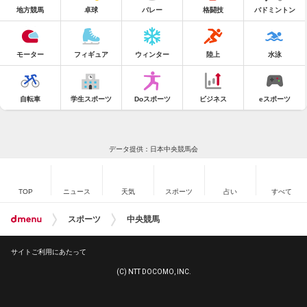
地方競馬
卓球
バレー
格闘技
バドミントン
モーター
フィギュア
ウィンター
陸上
水泳
自転車
学生スポーツ
Doスポーツ
ビジネス
eスポーツ
データ提供：日本中央競馬会
TOP
ニュース
天気
スポーツ
占い
すべて
スポーツ
中央競馬
サイトご利用にあたって
(C) NTT DOCOMO, INC.