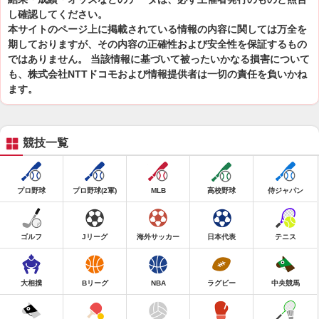
し確認してください。
本サイトのページ上に掲載されている情報の内容に関しては万全を
期しておりますが、その内容の正確性および安全性を保証するもの
ではありません。 当該情報に基づいて被ったいかなる損害について
も、株式会社NTTドコモおよび情報提供者は一切の責任を負いかね
ます。
競技一覧
プロ野球
プロ野球(2軍)
MLB
高校野球
侍ジャパン
ゴルフ
Jリーグ
海外サッカー
日本代表
テニス
大相撲
Bリーグ
NBA
ラグビー
中央競馬