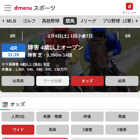
dメニュー
球
MLB
ゴルフ
高校野球
競馬
Jリーグ
プロ野球（2軍）
3R
2月4日(土) 1回小倉7日
5R
障害 4歳以上オープン
4R
11:20
障害 芝・3,390m 14頭
サラ系障害 4歳以上 (混合) 別定
本賞金：1,350、540、340、200、135万円
出馬表
データ分析
オッズ
結果
オッズ
人気5位
単勝・複勝
枠連
馬連
ワイド
馬単
3連複
3連単