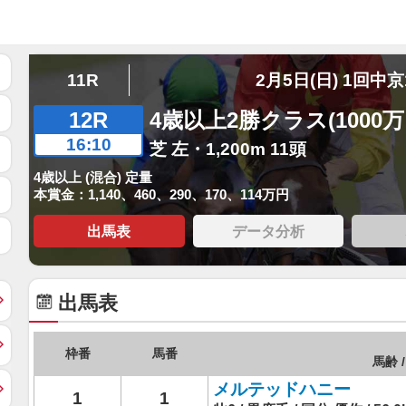
11R
2月5日(日) 1回中京
12R
4歳以上2勝クラス(1000
16:10
芝 左・1,200m 11頭
4歳以上 (混合) 定量
本賞金：1,140、460、290、170、114万円
出馬表
データ分析
出馬表
枠番
馬番
馬齢 /
メルテッドハニー
1
1