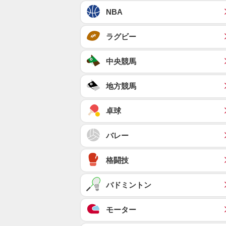
NBA
ラグビー
中央競馬
地方競馬
卓球
バレー
格闘技
バドミントン
モーター