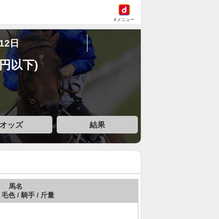
dメニュー
12日
万円以下)
オッズ
結果
馬名
 毛色 / 騎手 / 斤量