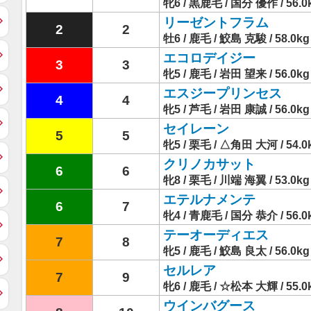
牝6 / 黒鹿毛 / 国分 優作 / 56.0
リーゼントフラム
2
2
牡6 / 鹿毛 / 鮫島 克駿 / 58.0kg
エコロデイジー
3
3
牝5 / 鹿毛 / 岩田 望来 / 56.0kg
エスジープリンセス
4
4
牝5 / 芦毛 / 岩田 康誠 / 56.0kg
セイレーン
5
5
牝5 / 栗毛 / △角田 大河 / 54.0
クリノカサット
6
6
牝8 / 栗毛 / 川端 海翼 / 53.0kg
エテルナメンテ
6
7
牝4 / 青鹿毛 / 国分 恭介 / 56.0
テーオーディエス
7
8
牝5 / 鹿毛 / 鮫島 良太 / 56.0kg
セルレア
7
9
牝6 / 鹿毛 / ☆松本 大輝 / 55.0
ウインバグース